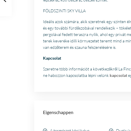
FÖLDSZINTI SKY VILLA
Ideális azok számára, akik szeretnek egy szinten é
és egy további fürdőszobával rendelkezik – tökél
pergolával fedett teraszra nyílik, ahol egy privát me
terek keveréke idilli környezetet teremt mind a m
van edzőterem és szauna felszerelésére is.
Kapcsolat
Szeretne több információt a következőkről La Finc
ne habozzon kapcsolatba lépni velünk
kapcsolat
eg
Eigenschappen
A természet körülvéve
Dupla ü