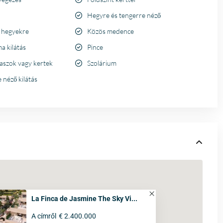
Hegyre és tengerre néző
a hegyekre
Közös medence
a kilátás
Pince
raszok vagy kertek
Szolárium
 néző kilátás
La Finca de Jasmine The Sky Vi...
A címről
€ 2.400.000