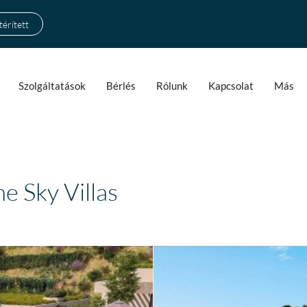
érített
Szolgáltatások
Bérlés
Rólunk
Kapcsolat
Más
e Sky Villas