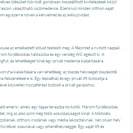
élyes ízlésüket tükröző, gondosan összeállított kivitelezések közül
teraszon választható úszómedence. Ezenkívül minden otthon saját
 ami egyszerre növeli a kényelmet és az exkluzivitást.
ouse az emelkedett stílust testesíti meg. A főszintet a nyitott nappali,
három fürdőszobás hálószoba és egy vendég WC egészít ki. A
gfut, és lehetőséget kínál egy privát medence kialakítására.
konyha kialakítására van lehetőség, az összes helyiséget összekötő
elszerelésére is. Egy lépcsőház és egy privát lift biztosítja a
gével közvetlen hozzáférést biztosít a privát garázshoz.
palit emel ki, amely egy tágas teraszba torkollik. Három fürdőszobás
tet, míg az alsó szint még több sokoldalúságot kínál. A többcélú
 szobának, otthoni irodának vagy média lakosztálynak. Van olyan hely
fürdővel, szaunával vagy pihenőhelyiséggel. Egy saját lift és