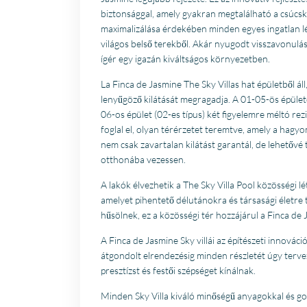
biztonsággal, amely gyakran megtalálható a csúcs
maximalizálása érdekében minden egyes ingatlan léle
világos belső terekből. Akár nyugodt visszavonulás
ígér egy igazán kiváltságos környezetben.
La Finca de Jasmine The Sky Villas hat épületből ál
lenyűgöző kilátását megragadja. A 01-05-ös épülete
06-os épület (02-es típus) két figyelemre méltó rez
foglal el, olyan térérzetet teremtve, amely a hagy
nem csak zavartalan kilátást garantál, de lehetővé t
otthonába vezessen.
A lakók élvezhetik a The Sky Villa Pool közösségi 
amelyet pihentető délutánokra és társasági életre 
hűsölnek, ez a közösségi tér hozzájárul a Finca de 
A Finca de Jasmine Sky villái az építészeti innováci
átgondolt elrendezésig minden részletét úgy tervezt
presztízst és festői szépséget kínálnak.
Minden Sky Villa kiváló minőségű anyagokkal és go