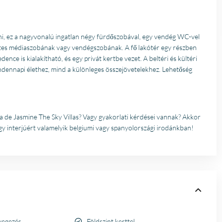
lni, ez a nagyvonalú ingatlan négy fürdőszobával, egy vendég WC-vel
etes médiaszobának vagy vendégszobának. A fő lakótér egy részben
dence is kialakítható, és egy privát kertbe vezet. A beltéri és kültéri
indennapi élethez, mind a különleges összejövetelekhez. Lehetőség
a de Jasmine The Sky Villas? Vagy gyakorlati kérdései vannak? Akkor
y interjúért valamelyik belgiumi vagy spanyolországi irodánkban!
vegezés
Földszint kerttel