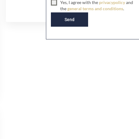
Yes, I agree with the
privacypolicy
and
d
the
general terms and conditions
.
K
i
Send
n
g
d
o
m
+
4
4