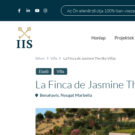
Az Ön ellenőrző útja 100%-ban visszat
Honlap
Projektek
itthon
Villa
La Finca de Jasmine The Sky Villas
Eladó
Villa
La Finca de Jasmine Th
Benahavis
,
Nyugat Marbella