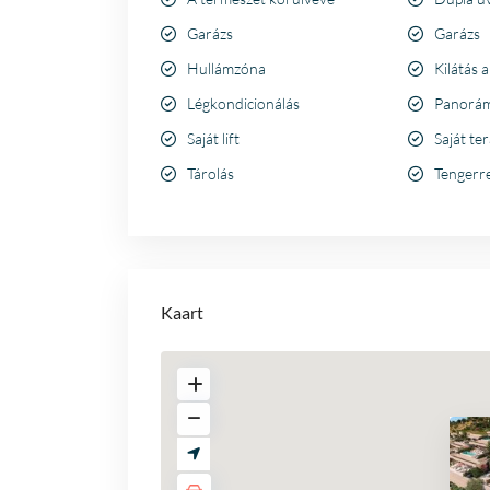
Garázs
Garázs
Hullámzóna
Kilátás 
Légkondicionálás
Panorám
Saját lift
Saját te
Tárolás
Tengerre
Kaart