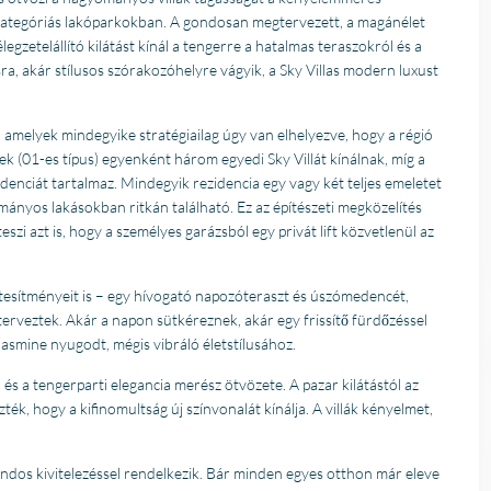
kategóriás lakóparkokban. A gondosan megtervezett, a magánélet
gzetelállító kilátást kínál a tengerre a hatalmas teraszokról és a
ra, akár stílusos szórakozóhelyre vágyik, a Sky Villas modern luxust
l, amelyek mindegyike stratégiailag úgy van elhelyezve, hogy a régió
k (01-es típus) egyenként három egyedi Sky Villát kínálnak, míg a
idenciát tartalmaz. Mindegyik rezidencia egy vagy két teljes emeletet
ományos lakásokban ritkán található. Ez az építészeti megközelítés
eszi azt is, hogy a személyes garázsból egy privát lift közvetlenül az
létesítményeit is – egy hívogató napozóteraszt és úszómedencét,
terveztek. Akár a napon sütkéreznek, akár egy frissítő fürdőzéssel
Jasmine nyugodt, mégis vibráló életstílusához.
ó és a tengerparti elegancia merész ötvözete. A pazar kilátástól az
ék, hogy a kifinomultság új színvonalát kínálja. A villák kényelmet,
ndos kivitelezéssel rendelkezik. Bár minden egyes otthon már eleve