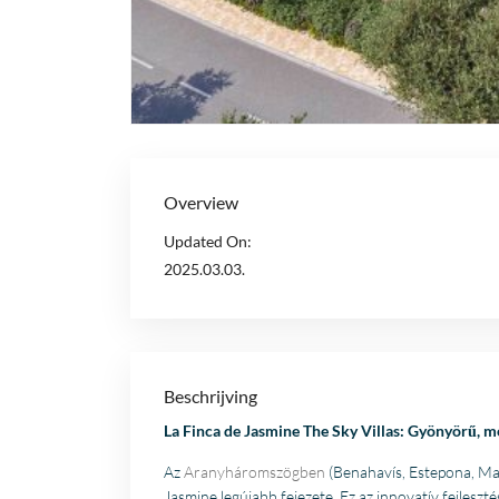
Overview
Updated On:
2025.03.03.
Beschrijving
La Finca de Jasmine The Sky Villas: Gyönyörű, 
Az
Aranyháromszögben
(Benahavís, Estepona, Marb
Jasmine legújabb fejezete. Ez az innovatív fejlesz