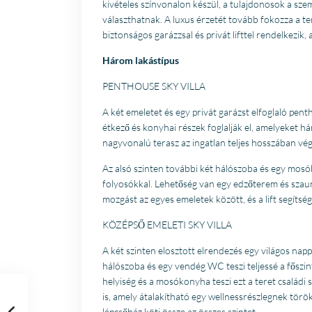
kivételes színvonalon készül, a tulajdonosok a szem
választhatnak. A luxus érzetét tovább fokozza a 
biztonságos garázzsal és privát lifttel rendelkezik,
Három lakástípus
PENTHOUSE SKY VILLA
A két emeletet és egy privát garázst elfoglaló penth
étkező és konyhai részek foglalják el, amelyeket 
nagyvonalú terasz az ingatlan teljes hosszában végi
Az alsó szinten további két hálószoba és egy mosó
folyosókkal. Lehetőség van egy edzőterem és szauna f
mozgást az egyes emeletek között, és a lift segítsé
KÖZÉPSŐ EMELETI SKY VILLA
A két szinten elosztott elrendezés egy világos nap
hálószoba és egy vendég WC teszi teljessé a főszin
helyiség és a mosókonyha teszi ezt a teret családi
is, amely átalakítható egy wellnessrészlegnek török
lépcsőház köti össze az összes szintet.