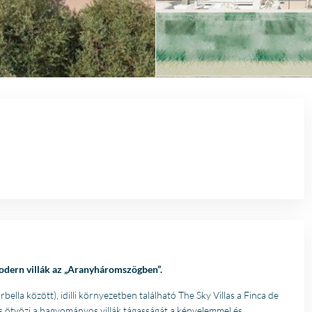
modern villák az „Aranyháromszögben”.
ella között), idilli környezetben található The Sky Villas a Finca de
tés ötvözi a hagyományos villák tágasságát a kényelemmel és