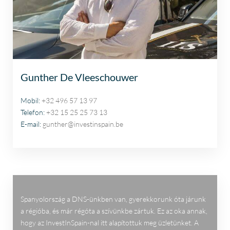
Gunther De Vleeschouwer
Mobil:
+32 496 57 13 97
Telefon:
+32 15 25 25 73 13
E-mail:
gunther@investinspain.be
Spanyolország a DNS-ünkben van, gyerekkorunk óta járunk
a régióba, és már régóta a szívünkbe zártuk. Ez az oka annak,
hogy az InvestInSpain-nal itt alapítottuk meg üzletünket. A