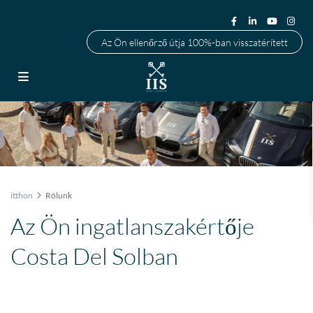
Az Ön ellenőrző útja 100%-ban visszatérített
itthon
Rólunk
Az Ön ingatlanszakértője
Costa Del Solban