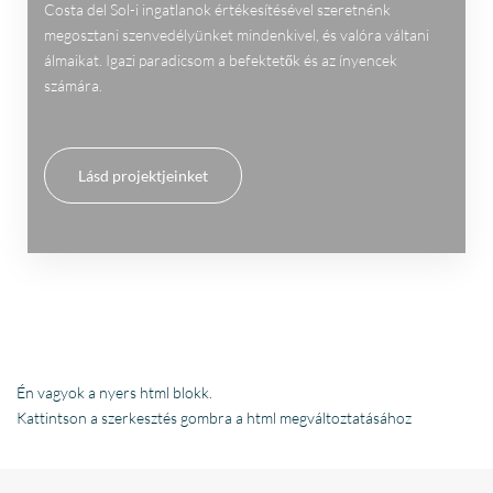
Costa del Sol-i ingatlanok értékesítésével szeretnénk
megosztani szenvedélyünket mindenkivel, és valóra váltani
álmaikat. Igazi paradicsom a befektetők és az ínyencek
számára.
Lásd projektjeinket
Én vagyok a nyers html blokk.
Kattintson a szerkesztés gombra a html megváltoztatásához