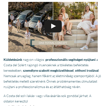
Küldetésünk
nagyon világos:
professzionális segítséget nyújtani
a
Costa del Solért rajongó ínyenceknek a tökéletes befektetés
keresésében,
személyre szabott megközelítéssel
,
otthoni irodával
.
Nemcsak anyagilag, hanem főként az életminőség szempontjából. A jó
befektetés mellett szeretnénk Önnek problémamentes útmutatást
nyújtani a professzionalizmus és az átláthatóság révén.
A Costa del sol-i lakás- vagy villavásárlás sok gonddal járhat. A
oldalon keresztül