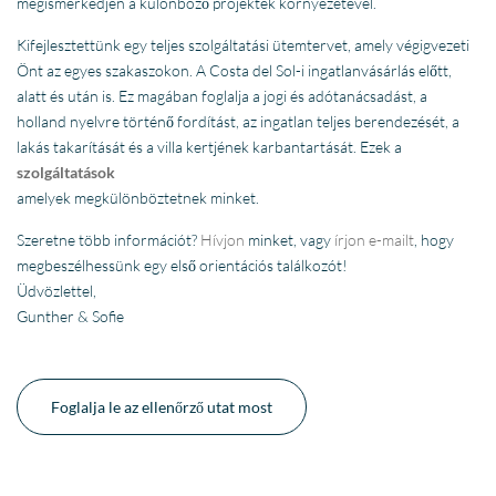
megismerkedjen a különböző projektek környezetével.
Kifejlesztettünk egy teljes szolgáltatási ütemtervet, amely végigvezeti
Önt az egyes szakaszokon. A Costa del Sol-i ingatlanvásárlás előtt,
alatt és után is. Ez magában foglalja a jogi és adótanácsadást, a
holland nyelvre történő fordítást, az ingatlan teljes berendezését, a
lakás takarítását és a villa kertjének karbantartását. Ezek a
szolgáltatások
amelyek megkülönböztetnek minket.
Szeretne több információt?
Hívjon
minket, vagy
írjon e-mailt
, hogy
megbeszélhessünk egy első orientációs találkozót!
Üdvözlettel,
Gunther & Sofie
Foglalja le az ellenőrző utat most