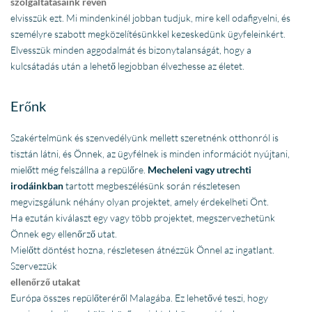
szolgáltatásaink révén
elvisszük ezt. Mi mindenkinél jobban tudjuk, mire kell odafigyelni, és
személyre szabott megközelítésünkkel kezeskedünk ügyfeleinkért.
Elvesszük minden aggodalmát és bizonytalanságát, hogy a
kulcsátadás után a lehető legjobban élvezhesse az életet.
Erőnk
Szakértelmünk és szenvedélyünk mellett szeretnénk otthonról is
tisztán látni, és Önnek, az ügyfélnek is minden információt nyújtani,
mielőtt még felszállna a repülőre.
Mecheleni vagy utrechti
irodáinkban
tartott megbeszélésünk során részletesen
megvizsgálunk néhány olyan projektet, amely érdekelheti Önt.
Ha ezután kiválaszt egy vagy több projektet, megszervezhetünk
Önnek egy ellenőrző utat.
Mielőtt döntést hozna, részletesen átnézzük Önnel az ingatlant.
Szervezzük
ellenőrző utakat
Európa összes repülőteréről Malagába. Ez lehetővé teszi, hogy