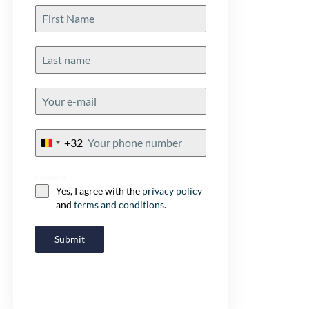
+32
Belgium
+32
Consent
Yes, I agree with the
privacy policy
and
terms and conditions
.
Submit