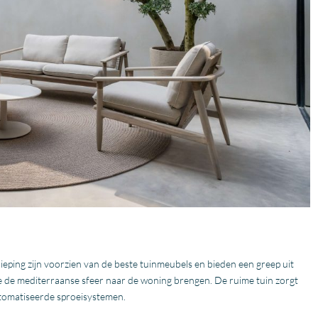
ieping zijn voorzien van de beste tuinmeubels en bieden een greep uit
ie de mediterraanse sfeer naar de woning brengen. De ruime tuin zorgt
utomatiseerde sproeisystemen.