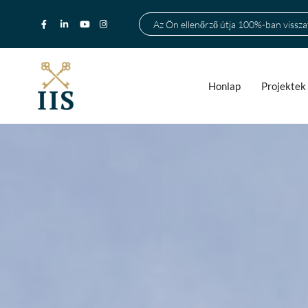
Az Ön ellenőrző útja 100%-ban visszat
Honlap
Projektek