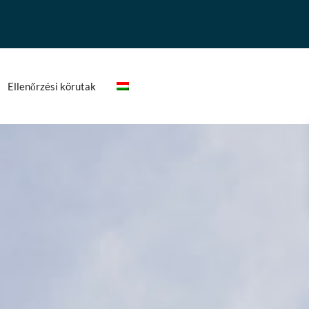
Ellenőrzési körutak