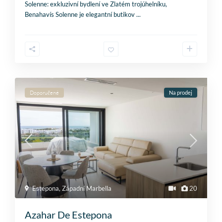
Solenne: exkluzivní bydlení ve Zlatém trojúhelníku,
Benahavís Solenne je elegantní butikov
...
Doporučené
Na prodej
Estepona
,
Západní Marbella
20
Azahar De Estepona