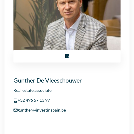
Gunther De Vleeschouwer
Real estate associate
+32 496 57 13 97
gunther@investinspain.be
Cl
th
Prices & Availability
mo