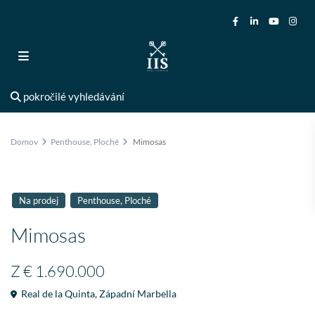
pokročilé vyhledávání
Domov
Penthouse
,
Ploché
Mimosas
,
Na prodej
Penthouse
Ploché
Mimosas
Z
€ 1.690.000
Real de la Quinta
,
Západní Marbella