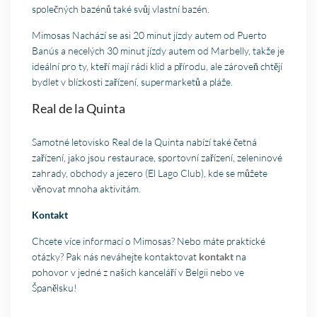
společných bazénů také svůj vlastní bazén.
Mimosas Nachází se asi 20 minut jízdy autem od Puerto
Banús a necelých 30 minut jízdy autem od Marbelly, takže je
ideální pro ty, kteří mají rádi klid a přírodu, ale zároveň chtějí
bydlet v blízkosti zařízení, supermarketů a pláže.
Real de la Quinta
Samotné letovisko Real de la Quinta nabízí také četná
zařízení, jako jsou restaurace, sportovní zařízení, zeleninové
zahrady, obchody a jezero (El Lago Club), kde se můžete
věnovat mnoha aktivitám.
Kontakt
Chcete více informací o Mimosas? Nebo máte praktické
otázky? Pak nás neváhejte kontaktovat
kontakt
na
pohovor v jedné z našich kanceláří v Belgii nebo ve
Španělsku!