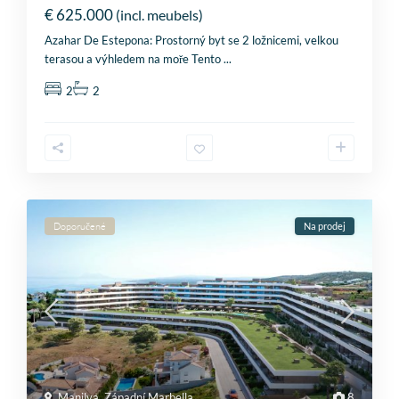
€ 625.000
(incl. meubels)
Azahar De Estepona: Prostorný byt se 2 ložnicemi, velkou
terasou a výhledem na moře Tento
...
2
2
Doporučené
Na prodej
Manilva
,
Západní Marbella
8