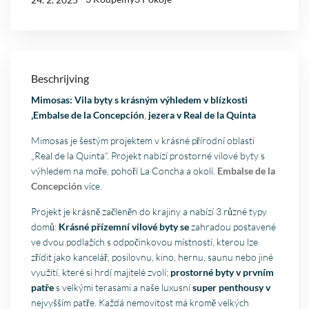
Beschrijving
Mimosas: Vila byty s krásným výhledem v blízkosti
‚Embalse de la Concepción
‚
jezera v
Real de la Quinta
Mimosas je šestým projektem v krásné přírodní oblasti
„Real de la Quinta“. Projekt nabízí prostorné vilové byty s
výhledem na moře, pohoří La Concha a okolí.
Embalse de la
Concepción
více.
Projekt je krásně začleněn do krajiny a nabízí 3 různé typy
domů:
Krásné přízemní vilové byty se
zahradou postavené
ve dvou podlažích s odpočinkovou místností, kterou lze
zřídit jako kancelář, posilovnu, kino, hernu, saunu nebo jiné
využití, které si hrdí majitelé zvolí;
prostorné byty v prvním
patře
s velkými terasami a naše luxusní
super penthousy v
nejvyšším patře. Každá nemovitost má kromě velkých