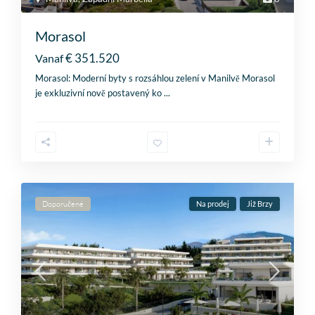
Morasol
€ 351.520
Vanaf
Morasol: Moderní byty s rozsáhlou zelení v Manilvě Morasol
je exkluzivní nově postavený ko
...
Doporučené
Na prodej
Již Brzy