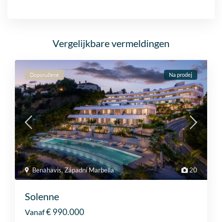
4
4
Vergelijkbare vermeldingen
Doporučené
Na prodej
Benahavis
,
Západní Marbella
20
Solenne
€ 990.000
Vanaf