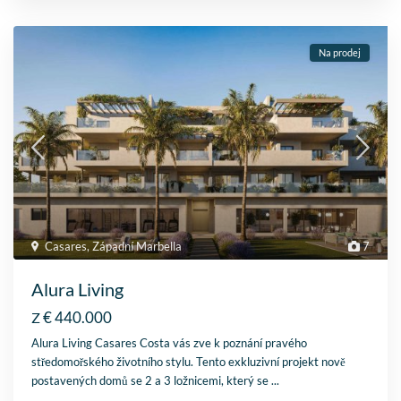
Na prodej
Casares
,
Západní Marbella
7
Alura Living
€ 440.000
Z
Alura Living Casares Costa vás zve k poznání pravého
středomořského životního stylu. Tento exkluzivní projekt nově
postavených domů se 2 a 3 ložnicemi, který se
...