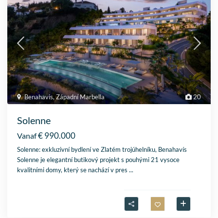
Benahavis
,
Západní Marbella
20
Solenne
€ 990.000
Vanaf
Solenne: exkluzivní bydlení ve Zlatém trojúhelníku, Benahavís
Solenne je elegantní butikový projekt s pouhými 21 vysoce
kvalitními domy, který se nachází v pres
...