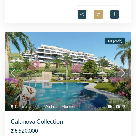
Na prodej
La cala de mijas
,
Východní Marbella
22
Calanova Collection
€ 520.000
Z