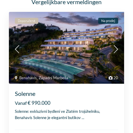
Vergelijkbare vermeldingen
Doporučené
Na prodej
Benahavis
,
Západní Marbella
20
Solenne
€ 990.000
Vanaf
Solenne: exkluzivní bydlení ve Zlatém trojúhelníku,
Benahavís Solenne je elegantní butikov
...