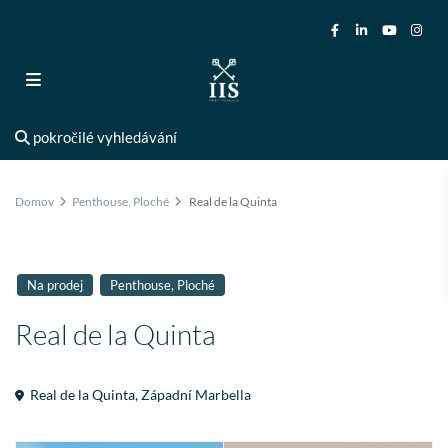
pokročilé vyhledávání
Domov
Penthouse
,
Ploché
Real de la Quinta
,
Na prodej
Penthouse
Ploché
Real de la Quinta
Real de la Quinta
,
Západní Marbella