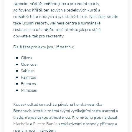
zázemím, včetně umělého jezera pro vodní sporty,
golfového hřiště, tenisových a padelových kurtů a
rozsáhlých turistických a cyklistických tras. Nacházejí se zde
také luxusní resorty, wellness centra a gurmánské
restaurace, což z něj činí ideální místo jak pro stálé
obyvatele, tak pro rekreanty.
Další fáze projektu jsou již na trhu:
Olivos
Quercus
Sabinas
Palmitos
Enebros
Mimosas
Kousek odtud se nachází půvabná horská vesnička
Benahavís, která je známá svými vynikajícími restauracemi a
tradiční andaluskou atmosférou. Kromě toho jsou na dosah
Marbella
a
Puerto Banús
s exkluzivními obchody, přístavy a
rušným nočním životem.