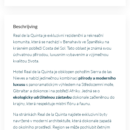
Beschrijving
Real de la Quinta je exkluzivní rezidenční a rekreační
komunita, která se nachází v Benahavís ve Španělsku na
krásném pobřeží Costa del Sol. Tato oblast je známá svou
úchvatnou přírodou, luxusním vybavením a výjimečnou
kvalitou života.
Hotel Real de la Quinta je obklopen pohořím Sierra de las
Nieves a nabízí jedinečnou kombinaci
přírody a moderního
luxusu
s panoramatickým výhledem na Středozemní moře,
Gibraltar a dokonce i na pobřeží Afriky. Jedná se o
ekologicky udržitelnou zástavbu
dokonale začleněnou do
krajiny, která respektuje místní flóru a faunu.
Na stránkách Real de la Quinta najdete exkluzivní byty
navržené v moderní architektuře, která dokonale zapadá
do okolního prostředí. Region se může pochlubit četným