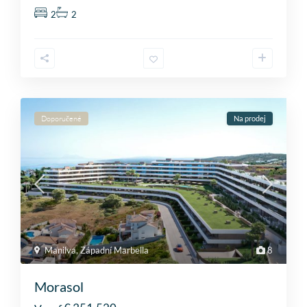
2
2
Doporučené
Na prodej
Manilva
,
Západní Marbella
8
Morasol