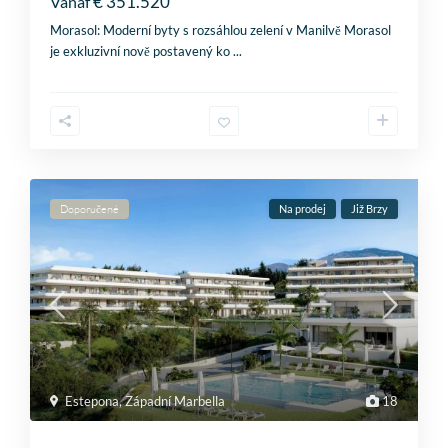
€ 351.520
Vanaf
Morasol: Moderní byty s rozsáhlou zelení v Manilvě Morasol
je exkluzivní nově postavený ko
...
Doporučené
Na prodej
Již Brzy
Estepona
,
Západní Marbella
18