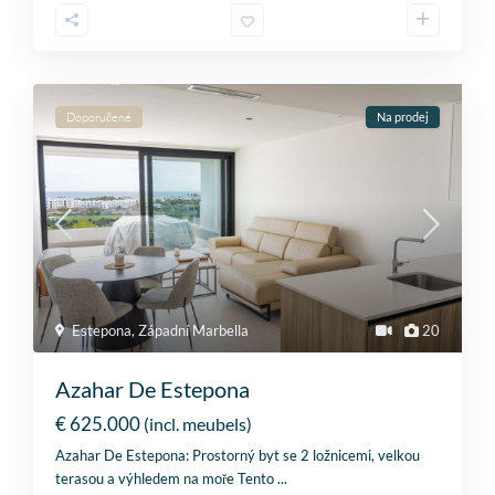
Doporučené
Na prodej
Estepona
,
Západní Marbella
20
Azahar De Estepona
€ 625.000
(incl. meubels)
Azahar De Estepona: Prostorný byt se 2 ložnicemi, velkou
terasou a výhledem na moře Tento
...