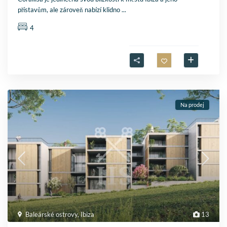
přístavům, ale zároveň nabízí klidno
...
4
Na prodej
Baleárské ostrovy
,
Ibiza
13