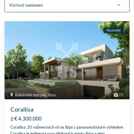
Výchozí nastavení
Na prodej
Baleárské ostrovy
,
Ibiza
23
Corallisa
€ 4.300.000
Z
Corallisa: 20 výjimečných vil na Ibize s panoramatickým výhledem
Corallisa je jedinečná svou blízkostí k městu Ibiza a jeho