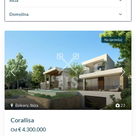
Ibiza
Domyślna
Na sprzedaż
Baleary
,
Ibiza
23
Corallisa
€ 4.300.000
Od