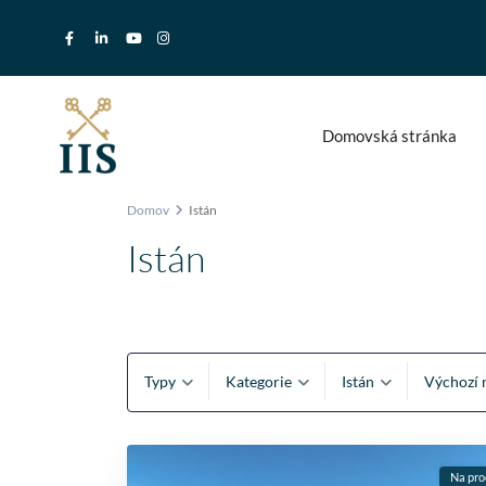
Domovská stránka
Domov
Istán
Istán
Typy
Kategorie
Istán
Výchozí 
Na pro