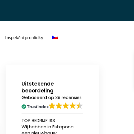
Inspekční prohlídky
Uitstekende
beoordeling
Gebaseerd op
39 recensies
n
TOP BEDRIJF ISS
Ik heb onlangs (v
Wij hebben in Estepona
eerst) een nieu
een nieuwbouw
appartement aa