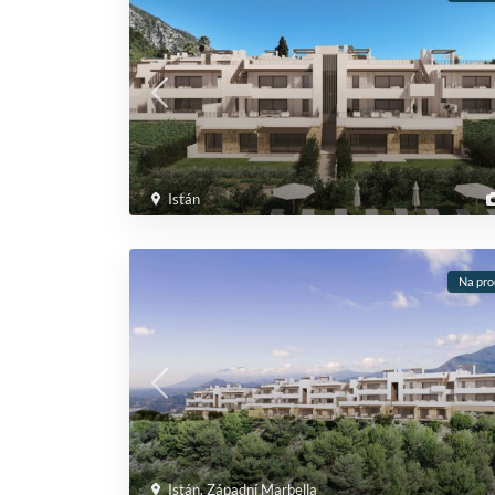
Istán
Na pro
Istán
,
Západní Marbella