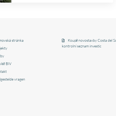
ovská stránka
Koupě novostavby Costa del So
kontrolní seznam investic
jekty
žby
léř BIV
takt
lgestelde vragen