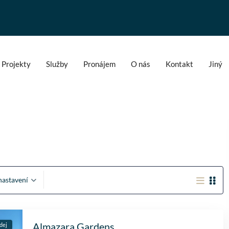
Projekty
Služby
Pronájem
O nás
Kontakt
Jiný
nastavení
Fantastische service e
begeleiding
Almazara Gardens
dej
Zeer goede service en