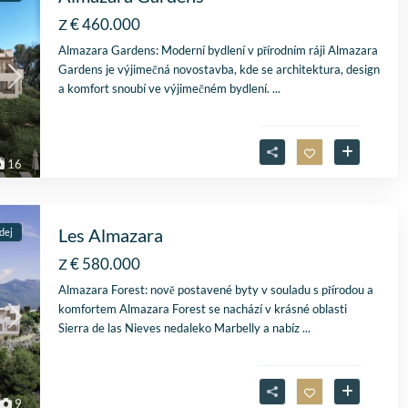
uitstekende samenwerk
€ 460.000
Z
Er werd echt de tijd
Lees verder
Almazara Gardens: Moderní bydlení v přírodním ráji Almazara
genomen om mijn wen
Gardens je výjimečná novostavba, kde se architektura, design
Fien
in kaart te brengen. Dan
28 April
a komfort snoubí ve výjimečném bydlení.
...
Stijn, mijn
2026
vastgoedmakelaar, heb
mijn droomhuis gevond
Zelfs toen ik niet in Spa
16
was, verliep de
communicatie
probleemloos. Alles ver
perfect, alleen maar lof
Les Almazara
dej
€ 580.000
Z
Almazara Forest: nově postavené byty v souladu s přírodou a
komfortem Almazara Forest se nachází v krásné oblasti
Sierra de las Nieves nedaleko Marbelly a nabíz
...
9