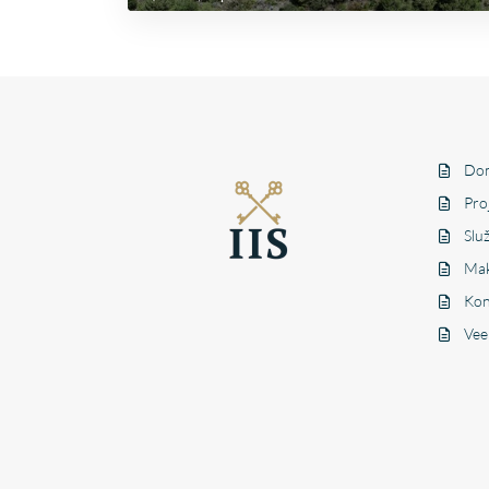
Dom
Pro
Slu
Mak
Kon
Vee