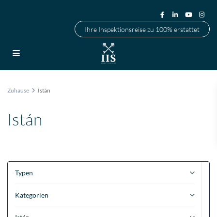
Ihre Inspektionsreise zu 100% erstattet
Zuhause
Istán
Istán
Typen
Kategorien