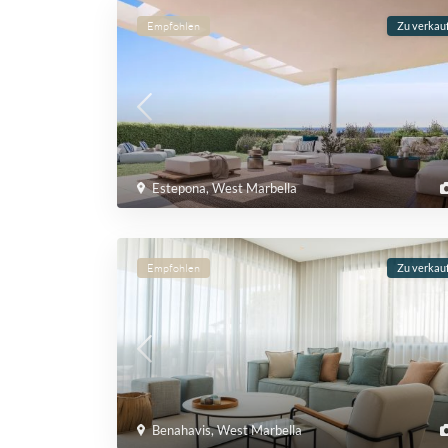
Empfohlen
Zu verkau
Estepona
,
West Marbella
Empfohlen
Zu verkau
Benahavis
,
West Marbella