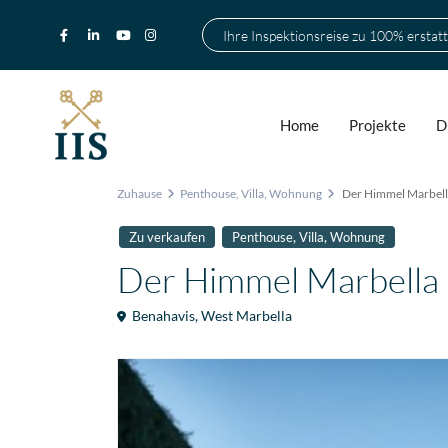
Ihre Inspektionsreise zu 100% erstatt
Home
Projekte
D
Zuhause
Penthouse
,
Villa
,
Wohnung
Der Himmel Marbell
,
,
Zu verkaufen
Penthouse
Villa
Wohnung
Der Himmel Marbella
Benahavis
,
West Marbella