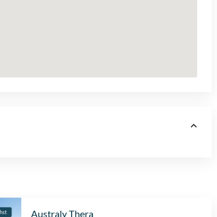
Australy Thera
hst