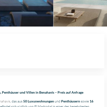
enthäuser und Villen in Benahavis – Preis auf Anfrage
nahavis
, das aus
50 Luxuswohnungen
und
Penthäusern
sowie
16
efindet sich südlich von El Madroñal in einer der begehrtesten