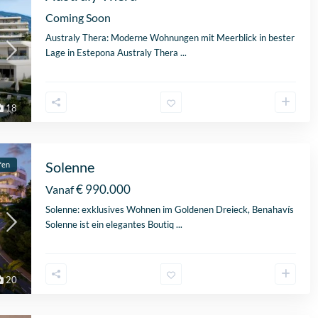
Coming Soon
Australy Thera: Moderne Wohnungen mit Meerblick in bester
Lage in Estepona Australy Thera
...
18
Solenne
fen
€ 990.000
Vanaf
Solenne: exklusives Wohnen im Goldenen Dreieck, Benahavís
Solenne ist ein elegantes Boutiq
...
20