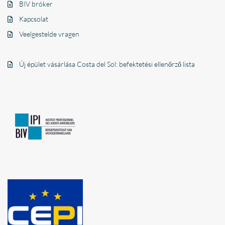
BIV bróker
Kapcsolat
Veelgestelde vragen
Új épület vásárlása Costa del Sol: befektetési ellenőrző lista