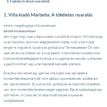
Foglalja le álmai nyaralását
1. Villa kiadó Marbella: A tökéletes nyaralás
Amikor meglátogatja a folyamatosan
bővülő kínálatunkban
látni fogja, hogy csak a legluxusabb nyaralókat kínáljuk. Mit szólna egy
olyan bázishoz, ahonnan lélegzetelállító kilátás nyílik a környező
tengerre, hegyekre, tavakra és golfpályára? Természetesen Ön nem
csak látványos kilátást vár a nyaralástól. A tekintélyes komplexumok
különböző lehetőségeket kínálnak a nyugalmat és csendet, a pihenést,
a gasztronómiát vagy a természetet kedvelők számára.
Élvezze a kényelmet egy igényes villa kiadó csak pár lépésre
mindenféle létesítménytől, mint például úszómedencék, edzőterem,
bár, spa és étterem. Ez a strandok, golfpályák és hasonlók közelében
van, ahol mindenféle tevékenységet végezhet. Élje át szabadságát egy
idilli helyen, a Costa del Sol által kínált összes luxussal és
szolgáltatással.