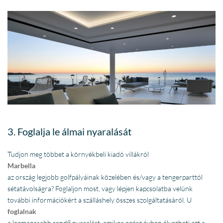
3. Foglalja le álmai nyaralását
Tudjon meg többet a környékbeli kiadó villákról
Marbella
az ország legjobb golfpályáinak közelében és/vagy a tengerparttól
sétatávolságra? Foglaljon most, vagy lépjen kapcsolatba velünk
további információkért a szálláshely összes szolgáltatásáról. U
foglalnak
a legmagasabb rendű nyaralást, amikor egész évben élvezheti azt a