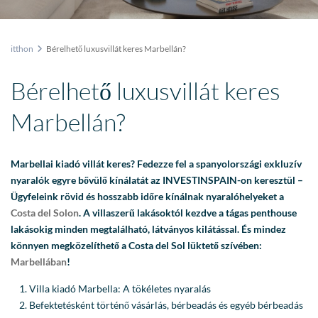
itthon
Bérelhető luxusvillát keres Marbellán?
Bérelhető luxusvillát keres
Marbellán?
Marbellai kiadó villát keres? Fedezze fel a spanyolországi exkluzív
nyaralók egyre bővülő kínálatát az INVESTINSPAIN-on keresztül –
Ügyfeleink rövid és hosszabb időre kínálnak nyaralóhelyeket a
Costa del Solon
. A villaszerű lakásoktól kezdve a tágas penthouse
lakásokig minden megtalálható, látványos kilátással. És mindez
könnyen megközelíthető a Costa del Sol lüktető szívében:
Marbellában
!
Villa kiadó Marbella: A tökéletes nyaralás
Befektetésként történő vásárlás, bérbeadás és egyéb bérbeadás