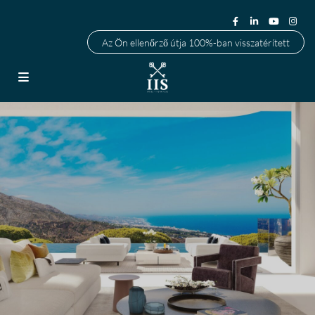
Az Ön ellenőrző útja 100%-ban visszatérített