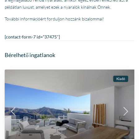
példátlan luxust, amelyet ezek a nyaralók kínálnak Önnek.
További információért forduljon hozzánk bizalommal!
[contact-form-7 id=”37475″]
Bérelhető ingatlanok
Kiadó