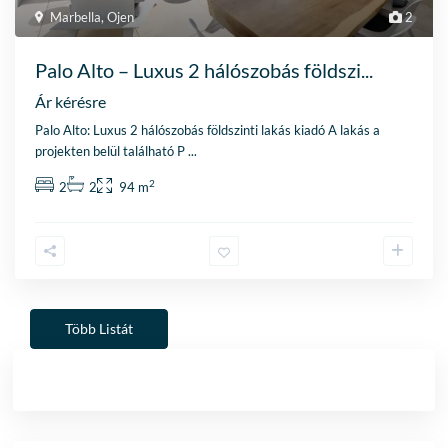
Marbella
,
Ojen
2
Palo Alto – Luxus 2 hálószobás földszi...
Ár kérésre
Palo Alto: Luxus 2 hálószobás földszinti lakás kiadó A lakás a
projekten belül található P
...
2
2
2
94 m
Több Listát