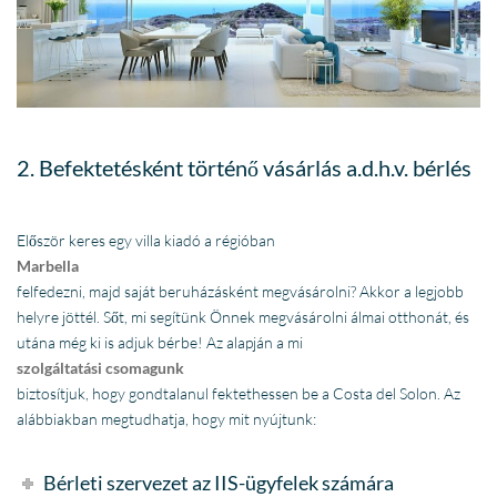
2. Befektetésként történő vásárlás a.d.h.v. bérlés
Először keres egy villa kiadó a régióban
Marbella
felfedezni, majd saját beruházásként megvásárolni? Akkor a legjobb
helyre jöttél. Sőt, mi segítünk Önnek megvásárolni álmai otthonát, és
utána még ki is adjuk bérbe! Az alapján a mi
szolgáltatási csomagunk
biztosítjuk, hogy gondtalanul fektethessen be a Costa del Solon. Az
alábbiakban megtudhatja, hogy mit nyújtunk:
Bérleti szervezet az IIS-ügyfelek számára