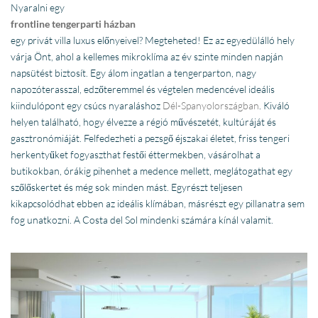
Nyaralni egy
frontline tengerparti házban
egy privát villa luxus előnyeivel? Megteheted! Ez az egyedülálló hely
várja Önt, ahol a kellemes mikroklíma az év szinte minden napján
napsütést biztosít. Egy álom ingatlan a tengerparton, nagy
napozóterasszal, edzőteremmel és végtelen medencével ideális
kiindulópont egy csúcs nyaraláshoz
Dél-Spanyolországban
. Kiváló
helyen található, hogy élvezze a régió művészetét, kultúráját és
gasztronómiáját. Felfedezheti a pezsgő éjszakai életet, friss tengeri
herkentyűket fogyaszthat festői éttermekben, vásárolhat a
butikokban, órákig pihenhet a medence mellett, meglátogathat egy
szőlőskertet és még sok minden mást. Egyrészt teljesen
kikapcsolódhat ebben az ideális klímában, másrészt egy pillanatra sem
fog unatkozni. A Costa del Sol mindenki számára kínál valamit.