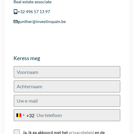
Real estate associate
+32 496 57 13 97
gunther@investinspain.be
Keress meg
+32
Belgium
+32
Consent
Ja, ik ga akkoord met het
privacybeleid
en de