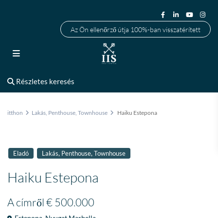
Az Ön ellenőrző útja 100%-ban visszatérített
Részletes keresés
itthon
Lakás
,
Penthouse
,
Townhouse
Haiku Estepona
,
,
Eladó
Lakás
Penthouse
Townhouse
Haiku Estepona
A címről
€ 500.000
Estepona
,
Nyugat Marbella