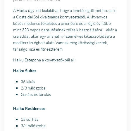
A Haiku úgy lett kialakítva, hogy a lehető legtöbbet hozza ki
a Costa del Sol kiváltságos környezetéből. A látványos
közös medence tökéletes a pihenésre és a régió évi több
mint 320 napos napsütésének teljes kihasználására – akár a
családdal, akár egy pillanatnyi személyes kikapcsolódásra a
mediterrán égbolt alatt. Vannak még közösségi kertek,
társalgó, spa és fitneszterem.
Haiku Estepona a következőkből áll:
Haiku Suites
36 lakás
2/3 hálószoba
Garázs és tárolás
Haiku Residences
15 sorház
3/4 hálószoba