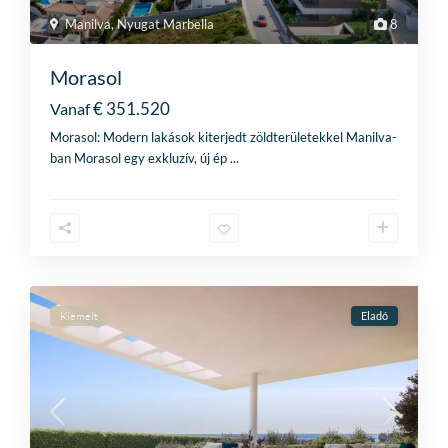
Manilva
,
Nyugat Marbella
8
Morasol
€ 351.520
Vanaf
Morasol: Modern lakások kiterjedt zöldterületekkel Manilva-
ban Morasol egy exkluzív, új ép
...
Kiemelt
Eladó