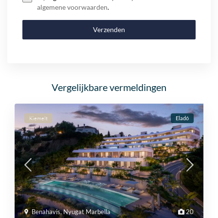
algemene voorwaarden
.
Verzenden
Vergelijkbare vermeldingen
Kiemelt
Eladó
Benahavis
,
Nyugat Marbella
20