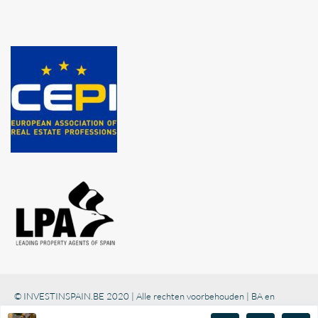
© INVESTINSPAIN.BE 2020 | Alle rechten voorbehouden | BA en
borgstelling via NV AXA Belgium (polisnr. 730.390.160)