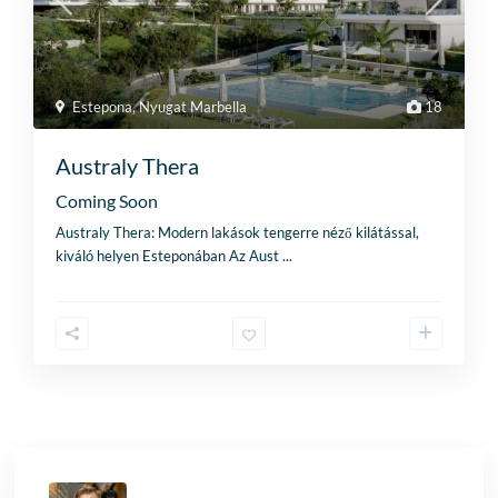
Estepona
,
Nyugat Marbella
18
Australy Thera
Coming Soon
Australy Thera: Modern lakások tengerre néző kilátással,
kiváló helyen Esteponában Az Aust
...