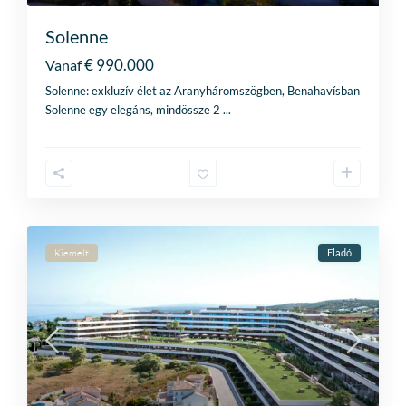
Solenne
€ 990.000
Vanaf
Solenne: exkluzív élet az Aranyháromszögben, Benahavísban
Solenne egy elegáns, mindössze 2
...
Kiemelt
Eladó