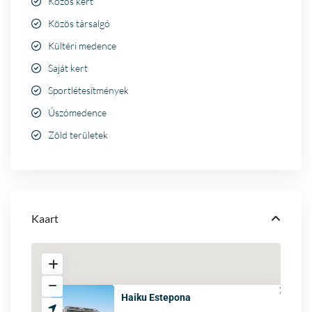
Közös kert
Közös társalgó
Kültéri medence
Saját kert
Sportlétesítmények
Úszómedence
Zöld területek
Kaart
Haiku Estepona