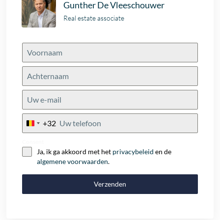
Gunther De Vleeschouwer
Real estate associate
+32
Belgium
+32
Consent
Ja, ik ga akkoord met het
privacybeleid
en de
algemene voorwaarden
.
Verzenden