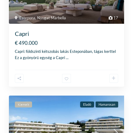
Estepona
,
Nyugat Marbella
17
Capri
€ 490.000
Capri: földszinti kétszobás lakás Esteponában, tágas kerttel
Ez a gyönyörű egység a Capri
...
Kiemelt
Eladó
Hamarosan