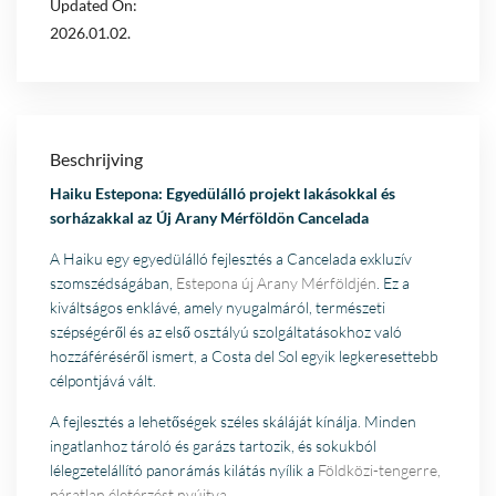
Updated On:
2026.01.02.
Beschrijving
Haiku Estepona: Egyedülálló projekt lakásokkal és
sorházakkal az Új Arany Mérföldön Cancelada
A Haiku egy egyedülálló fejlesztés a Cancelada exkluzív
szomszédságában,
Estepona új Arany Mérföldjén
. Ez a
kiváltságos enklávé, amely nyugalmáról, természeti
szépségéről és az első osztályú szolgáltatásokhoz való
hozzáféréséről ismert, a Costa del Sol egyik legkeresettebb
célpontjává vált.
A fejlesztés a lehetőségek széles skáláját kínálja. Minden
ingatlanhoz tároló és garázs tartozik, és sokukból
lélegzetelállító panorámás kilátás nyílik a
Földközi-tengerre,
páratlan életérzést nyújtva
.