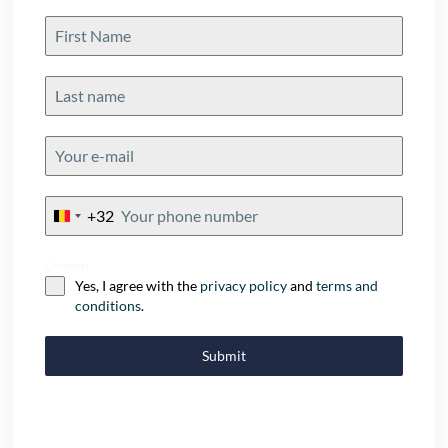
+32
Belgium
+32
Consent
Yes, I agree with the
privacy policy
and
terms and
conditions
.
Submit