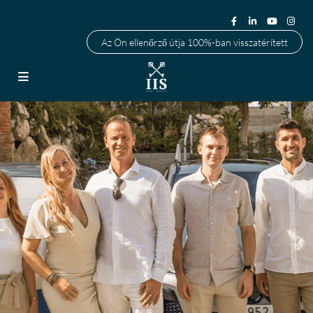
Az Ön ellenőrző útja 100%-ban visszatérített