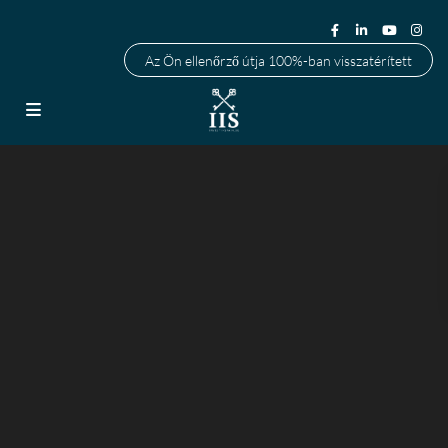
Az Ön ellenőrző útja 100%-ban visszatérített