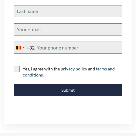
+32
Belgium
+32
Consent
Yes, I agree with the
privacy policy
and
terms and
conditions
.
Submit