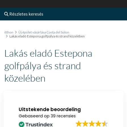
Részletes keresés
itthon
Új épület vásárlása Costa del Solon
Lakás eladó Estepona golfpálya és strand közelében
Lakás eladó Estepona
golfpálya és strand
közelében
Uitstekende beoordeling
Gebaseerd op
39 recensies