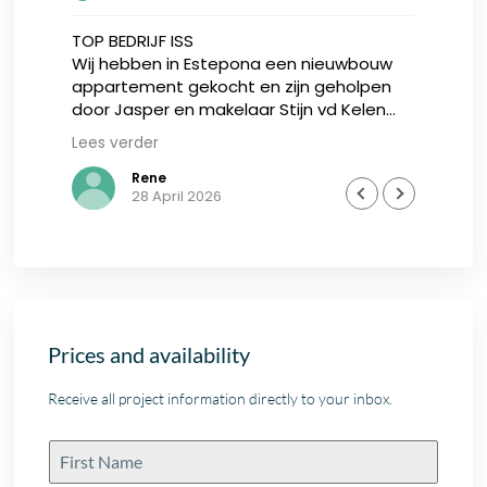
TOP BEDRIJF ISS
Ik 
Wij hebben in Estepona een nieuwbouw
nie
appartement gekocht en zijn geholpen
Inv
door Jasper en makelaar Stijn vd Kelen
zow
van IIS, zij zijn zeer gedreven en eerlijke
zee
Lees verder
Lee
uis
adviseurs, wij hadden met hen meteen de
en 
was,
klik, en hij heeft alle vertrouwen meer dan
bij
Rene
28 April 2026
.
waar gemaakt. Na de aankoop het hele
proces samen met Niels doorlopen, en
ook hij heeft super werk verricht voor ons.
Ik kan IIS aan iedereen adviseren, dit is
zoals je als klant behandeld wilt worden.
Prices and availability
Receive all project information directly to your inbox.