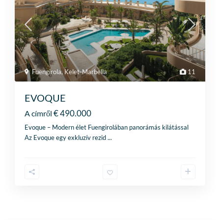
Fuengirola
,
Kelet-Marbella
11
EVOQUE
€ 490.000
A címről
Evoque – Modern élet Fuengirolában panorámás kilátással
Az Evoque egy exkluzív rezid
...