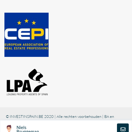
© INVESTINSPAIN.BE 2020 | Alle rechten voorbehouden | BA en
borgstelling via NV AXA Belgium (polisnr. 730.390.160)
Niels
Adatvédelmi szabályzat
Bruggeman