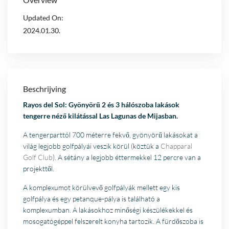
Updated On:
2024.01.30.
Beschrijving
Rayos del Sol: Gyönyörű
2 és 3 hálószoba
lakások
tengerre néző kilátással Las Lagunas de Mijasban.
A tengerparttól 700 méterre fekvő, gyönyörű lakásokat a
világ legjobb golfpályái veszik körül (köztük a
Chapparal
Golf Club
). A sétány a legjobb éttermekkel 12 percre van a
projekttől.
A komplexumot körülvevő golfpályák mellett egy kis
golfpálya és egy petanque-pálya is található a
komplexumban. A lakásokhoz minőségi készülékekkel és
mosogatógéppel felszerelt konyha tartozik. A fürdőszoba is