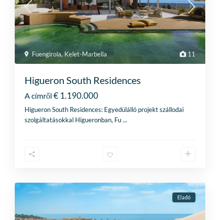
Fuengirola
,
Kelet-Marbella
11
Higueron South Residences
€ 1.190.000
A címről
Higueron South Residences: Egyedülálló projekt szállodai
szolgáltatásokkal Higueronban, Fu
...
Eladó