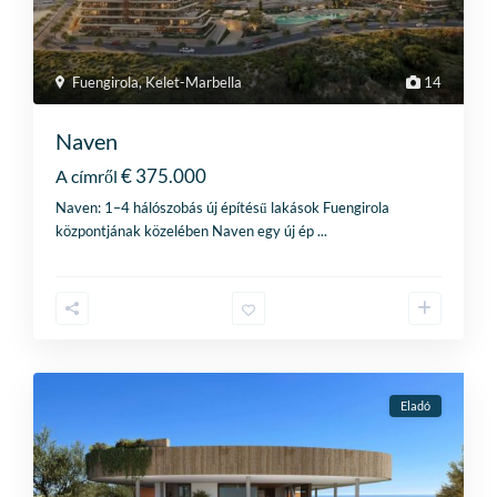
Fuengirola
,
Kelet-Marbella
14
Naven
€ 375.000
A címről
Naven: 1–4 hálószobás új építésű lakások Fuengirola
központjának közelében Naven egy új ép
...
Eladó