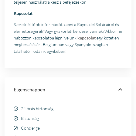
teljesen használatra kész a befejezéskor.
Kapcsolat
Szeretnél több információt kapni a Rayos del Sol árairól és
elérhetőségéről? Vagy gyakorlati kérdései vannak? Akkor ne
habozzon kapcsolatba lépni velünk
kapcsolat
egy kötetlen
megbeszélésért Belgiumban vagy Spanyolországban
található irodáink egyikében!
Eigenschappen
24 órás biztonság
Biztonság
Concierge