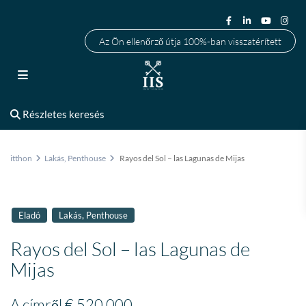
Az Ön ellenőrző útja 100%-ban visszatérített
Részletes keresés
itthon
Lakás
,
Penthouse
Rayos del Sol – las Lagunas de Mijas
,
Eladó
Lakás
Penthouse
Rayos del Sol – las Lagunas de
Mijas
A címről
€ 520.000