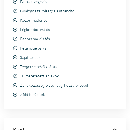
Dupla üvegezés
Gyalogos távolságra a strandtól
Közös medence
Légkondicionálás
Panoráma kilátás
Petanque pálya
Saját terasz
Tengerre néző kilátás
Túlméretezett ablakok
Zárt közösség biztonsági hozzáféréssel
Zöld területek
Kaart