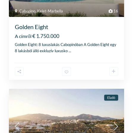
Cabopino
,
Kelet-Marbella
16
Golden Eight
€ 1.750.000
A címről
Golden Eight: 8 luxuslakás Cabopinóban A Golden Eight egy
8 lakásból álló exkluzív luxusko
...
Eladó