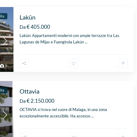
Lakün
ita
€ 405.000
Da
Lakün: Appartamenti moderni con ampie terrazze tra Las
Lagunas de Mijas e Fuengirola Lakün
...
9
Ottavia
ita
€ 2.150.000
Da
OCTAVIA si trova nel cuore di Malaga, in una zona
eccezionalmente accessibile. Ha accesso
...