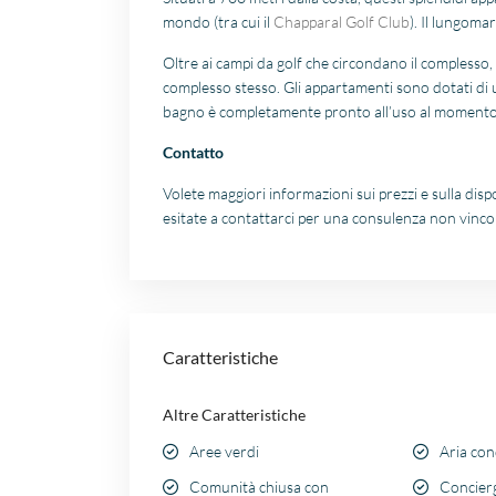
mondo (tra cui il
Chapparal Golf Club
). Il lungoma
Oltre ai campi da golf che circondano il complesso
complesso stesso. Gli appartamenti sono dotati di u
bagno è completamente pronto all’uso al moment
Contatto
Volete maggiori informazioni sui prezzi e sulla dis
esitate a contattarci per una consulenza non vincol
Caratteristiche
Altre Caratteristiche
Aree verdi
Aria con
Comunità chiusa con
Concier