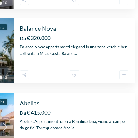
10
Balance Nova
ita
€ 320.000
Da
Balance Nova: appartamenti eleganti in una zona verde e ben
collegata a Mijas Costa Balanc
...
13
Abelias
ita
€ 415.000
Da
Abelias: Appartamenti unici a Benalmádena, vicino al campo
da golf di Torrequebrada Abelia
...