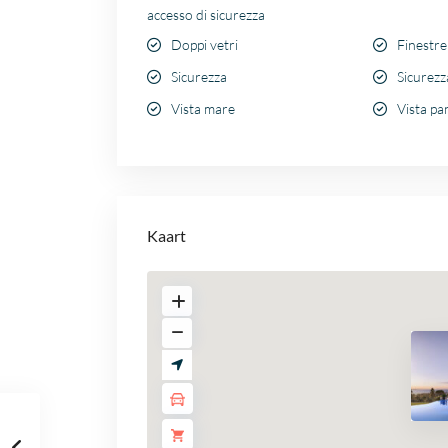
accesso di sicurezza
Doppi vetri
Finestr
Sicurezza
Sicurezz
Vista mare
Vista p
Kaart