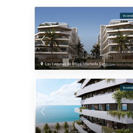
In vend
Las Lagunas de Mijas
,
Marbella Est
In vend