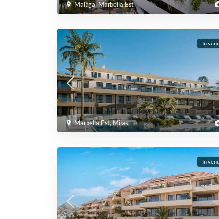
Malaga
,
Marbella Est
In vend
Marbella Est
,
Mijas
In vend