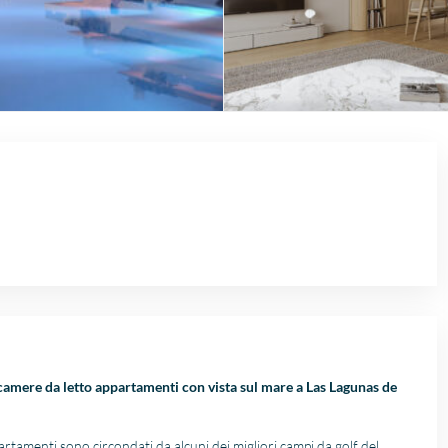
 camere da letto
appartamenti con vista sul mare a Las Lagunas de
partamenti sono circondati da alcuni dei migliori campi da golf del