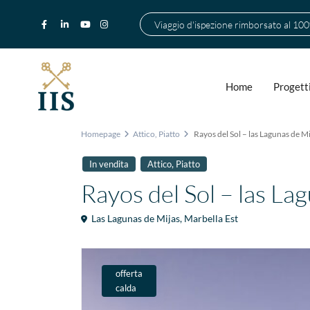
Viaggio d'ispezione rimborsato al 10
Home
Progett
Homepage
Attico
,
Piatto
Rayos del Sol – las Lagunas de Mi
,
In vendita
Attico
Piatto
Rayos del Sol – las La
Las Lagunas de Mijas
,
Marbella Est
offerta
calda