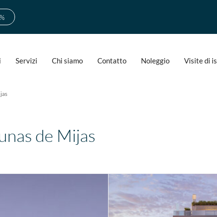
0%
i
Servizi
Chi siamo
Contatto
Noleggio
Visite di 
jas
gunas de Mijas