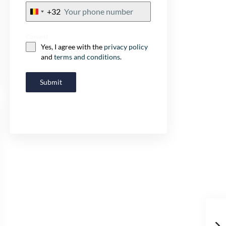
+32
Belgium
+32
Consent
Yes, I agree with the
privacy policy
and
terms and conditions
.
Submit