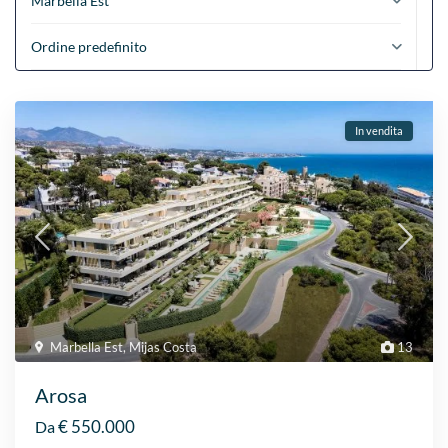
Marbella Est
Ordine predefinito
In vendita
Marbella Est
,
Mijas Costa
13
Arosa
€ 550.000
Da