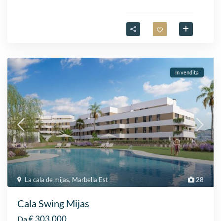
In vendita
La cala de mijas
,
Marbella Est
28
Cala Swing Mijas
€ 303.000
Da