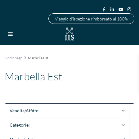
Viaggio d'ispezione rimborsato al 100%
Homepage
Marbella Est
Marbella Est
Vendita/Affitto
Categorie: