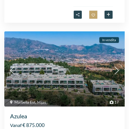
In vendita
Marbella Est
,
Mijas
17
Azulea
€ 875.000
Vanaf