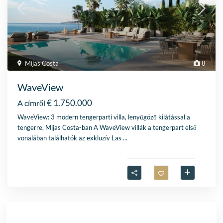
Mijas Costa
8
WaveView
€ 1.750.000
A címről
WaveView: 3 modern tengerparti villa, lenyűgöző kilátással a
tengerre, Mijas Costa-ban A WaveView villák a tengerpart első
vonalában találhatók az exkluzív Las
...