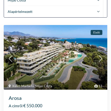
Mijas Costa
Alapértelmezett
Eladó
Kelet-Marbella
,
Mijas Costa
13
Arosa
€ 550.000
A címről