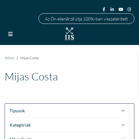
Az Ön ellenőrző útja 100%-ban visszatérített
itthon
Mijas Costa
Mijas Costa
Típusok
Kategóriák