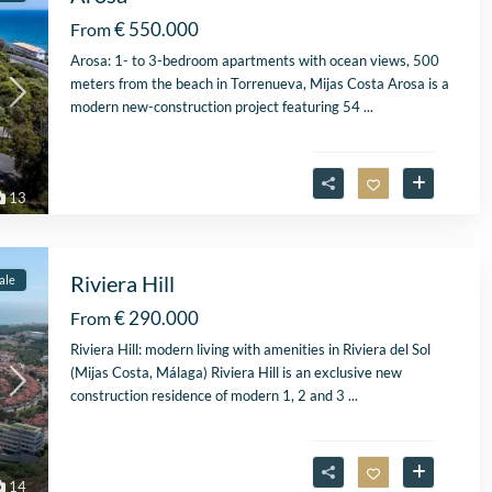
€ 550.000
From
Arosa: 1- to 3-bedroom apartments with ocean views, 500
meters from the beach in Torrenueva, Mijas Costa Arosa is a
modern new-construction project featuring 54
...
13
Riviera Hill
ale
€ 290.000
From
Fantastische service e
begeleiding
Riviera Hill: modern living with amenities in Riviera del Sol
Zeer goede service en
(Mijas Costa, Málaga) Riviera Hill is an exclusive new
uitstekende samenwerk
construction residence of modern 1, 2 and 3
...
Er werd echt de tijd
Lees verder
genomen om mijn wen
Fien
in kaart te brengen. Dan
28 April
Stijn, mijn
14