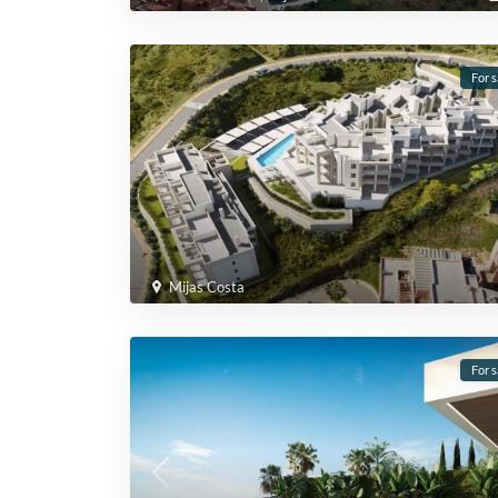
For s
Mijas Costa
For s