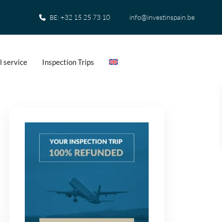
+32 15 25 73 10
info@investinspain.be
BE:
l service
Inspection Trips