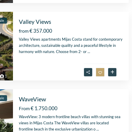
2026
vastgoedmakelaar, heb
mijn droomhuis gevond
Zelfs toen ik niet in Spa
Valley Views
ale
was, verliep de
communicatie
€ 357.000
from
probleemloos. Alles ver
Valley Views apartments Mijas Costa stand for contemporary
perfect, alleen maar lof
architecture, sustainable quality and a peaceful lifestyle in
harmony with nature. Choose from 2- or
...
1
WaveView
ale
€ 1.750.000
From
WaveView: 3 modern frontline beach villas with stunning sea
views in Mijas Costa The WaveView villas are located
frontline beach in the exclusive urbanization o
...