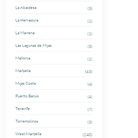
La Alcaidesa
(3)
La Herradura
(1)
La Mairena
(1)
Las Lagunas de Mijas
(3)
Mallorca
(1)
Marbella
(43)
Mijas Costa
(4)
Puerto Banús
(4)
Tenerife
(7)
Torremolinos
(3)
West-Marbella
(240)