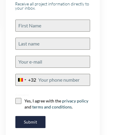
Receive all project information directly to
your inbox.
+32
Belgium
+32
Consent
Yes, I agree with the
privacy policy
and
terms and conditions
.
Submit