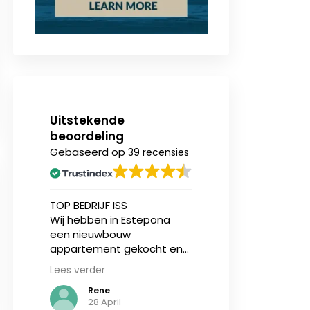
Uitstekende
beoordeling
Gebaseerd op
39 recensies
n
TOP BEDRIJF ISS
Ik heb onlangs (v
Wij hebben in Estepona
eerst) een nieu
een nieuwbouw
appartement aa
ing.
appartement gekocht en
bij Invest in Spain
zijn geholpen door Jasper
en ben over zowe
Lees verder
Lees verder
sen
en makelaar Stijn vd Kelen
service als de
Rene
N de Vries
kzij
van IIS, zij zijn zeer
communicatie ze
28 April
3
gedreven en eerlijke
tevreden. Ik ben 