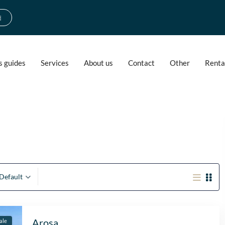
d
s guides
Services
About us
Contact
Other
Renta
Default
Arosa
ale