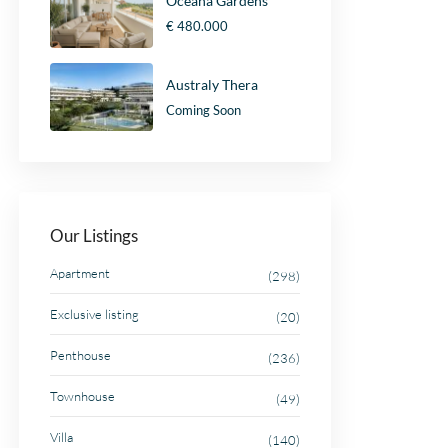
Oceana Gardens
€ 480.000
Australy Thera
Coming Soon
Our Listings
Apartment
(298)
Exclusive listing
(20)
Penthouse
(236)
Townhouse
(49)
Villa
(140)