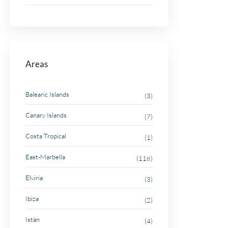
Areas
Balearic Islands
(3)
Canary Islands
(7)
Costa Tropical
(1)
East-Marbella
(118)
Elviria
(3)
Ibiza
(2)
Istán
(4)