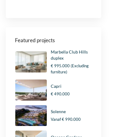
Featured projects
Marbella Club Hills
duplex
€ 995.000
(Excluding
furniture)
Capri
€ 490.000
Solenne
Vanaf
€ 990.000