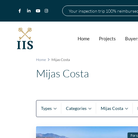
Your inspection trip 100% reimburse
Home
Projects
Buyer
Home
Mijas Costa
Mijas Costa
Types
Categories
Mijas Costa
For s