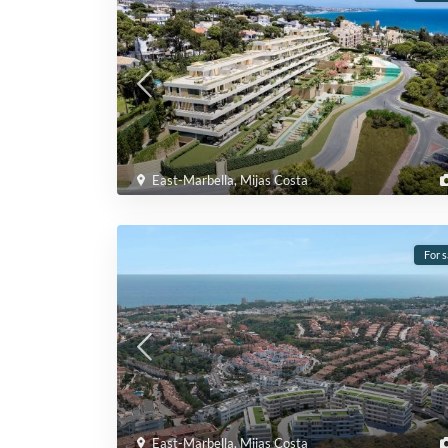
East-Marbella
,
Mijas Costa
For s
East-Marbella
,
Mijas Costa