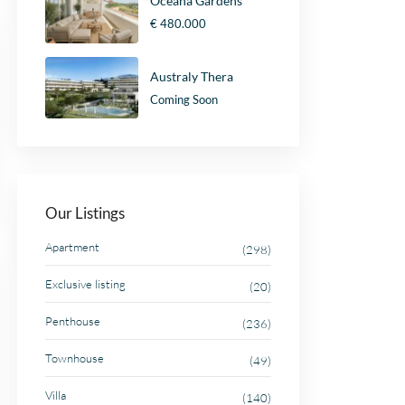
Oceana Gardens
€ 480.000
Australy Thera
Coming Soon
Our Listings
Apartment
(298)
Exclusive listing
(20)
Penthouse
(236)
Townhouse
(49)
Villa
(140)