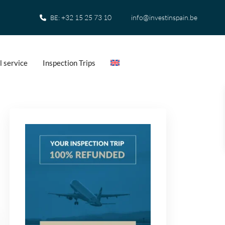
+32 15 25 73 10
info@investinspain.be
BE:
l service
Inspection Trips