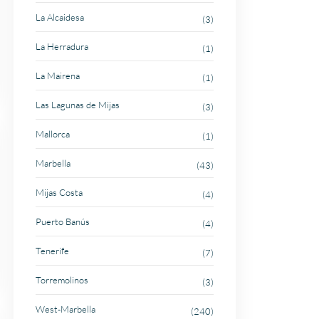
La Alcaidesa
(3)
La Herradura
(1)
La Mairena
(1)
Las Lagunas de Mijas
(3)
Mallorca
(1)
Marbella
(43)
Mijas Costa
(4)
Puerto Banús
(4)
Tenerife
(7)
Torremolinos
(3)
West-Marbella
(240)