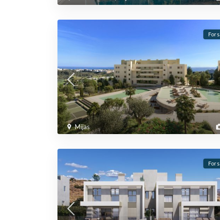
For s
Mijas
For s