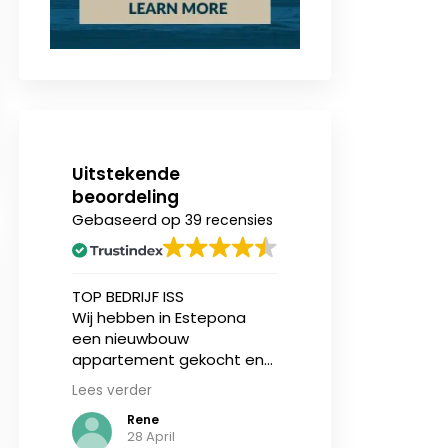
Uitstekende
beoordeling
Gebaseerd op
39 recensies
n
TOP BEDRIJF ISS
Ik heb onlangs (v
Wij hebben in Estepona
eerst) een nieu
een nieuwbouw
appartement aa
ing.
appartement gekocht en
bij Invest in Spain
zijn geholpen door Jasper
en ben over zowe
Lees verder
Lees verder
sen
en makelaar Stijn vd Kelen
service als de
Rene
N de Vries
kzij
van IIS, zij zijn zeer
communicatie ze
28 April
3
gedreven en eerlijke
tevreden. Ik ben 