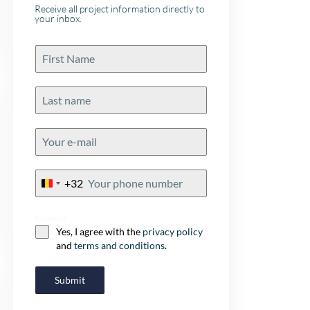
Receive all project information directly to
your inbox.
+32
Belgium
+32
Consent
Yes, I agree with the
privacy policy
and
terms and conditions
.
Submit