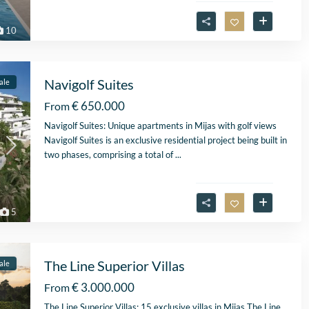
10
Navigolf Suites
ale
€ 650.000
From
Navigolf Suites: Unique apartments in Mijas with golf views
Navigolf Suites is an exclusive residential project being built in
two phases, comprising a total of
...
5
The Line Superior Villas
ale
€ 3.000.000
From
The Line Superior Villas: 15 exclusive villas in Mijas The Line