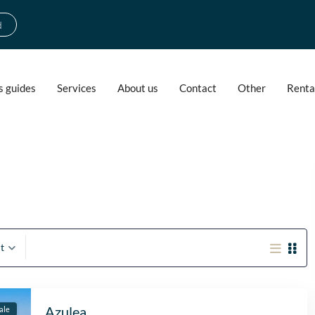
d
s guides
Services
About us
Contact
Other
Renta
t
Azulea
ale