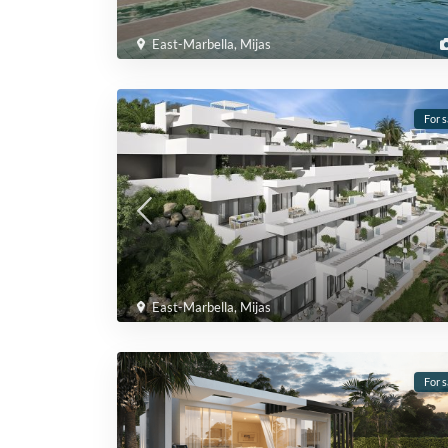
East-Marbella
,
Mijas
For s
East-Marbella
,
Mijas
For s