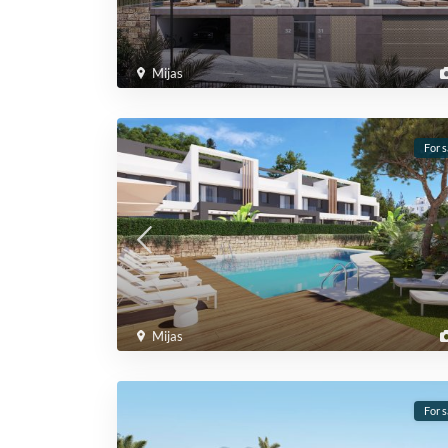
Mijas
For s
Mijas
For s