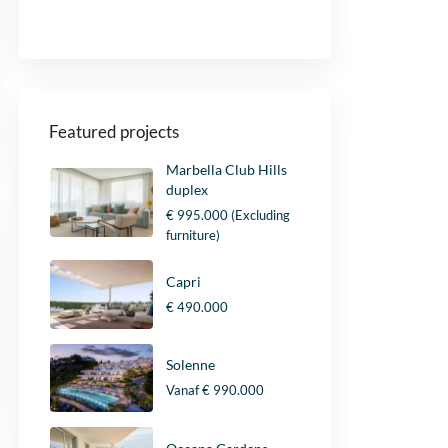
Featured projects
Marbella Club Hills
duplex
€ 995.000
(Excluding
furniture)
Capri
€ 490.000
Solenne
Vanaf
€ 990.000