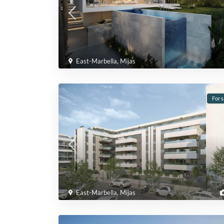
East-Marbella
,
Mijas
For s
East-Marbella
,
Mijas