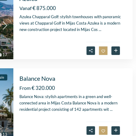
€ 875.000
Vanaf
Azulea Chapparal Golf: stylish townhouses with panoramic
views at Chapparal Golf in Mijas Costa Azulea is a modern
new construction project located in Mijas Cos
...
17
Balance Nova
ale
€ 320.000
From
Fantastische service e
begeleiding
Balance Nova: stylish apartments in a green and well-
Zeer goede service en
connected area in Mijas Costa Balance Nova is a modern
uitstekende samenwerk
residential project consisting of 142 apartments wit
...
Er werd echt de tijd
Lees verder
genomen om mijn wen
Fien
in kaart te brengen. Dan
28 April
Stijn, mijn
13