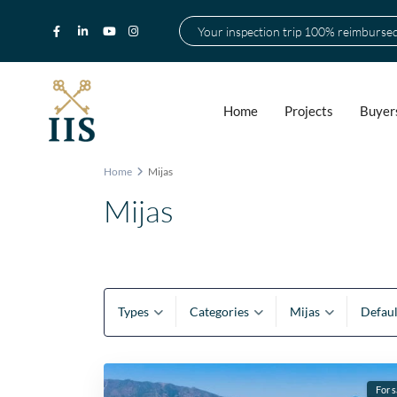
Your inspection trip 100% reimburse
Home
Projects
Buyer
Home
Mijas
Mijas
Types
Categories
Mijas
Defaul
For s