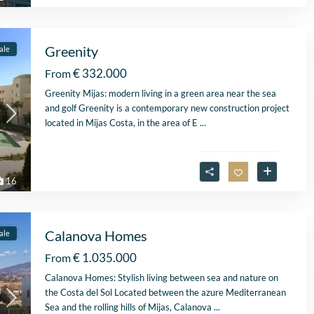
2026
vastgoedmakelaar, heb
mijn droomhuis gevond
Zelfs toen ik niet in Spa
Greenity
ale
was, verliep de
communicatie
€ 332.000
From
probleemloos. Alles ver
Greenity Mijas: modern living in a green area near the sea
perfect, alleen maar lof
and golf Greenity is a contemporary new construction project
located in Mijas Costa, in the area of E
...
16
Calanova Homes
ale
€ 1.035.000
From
Calanova Homes: Stylish living between sea and nature on
the Costa del Sol Located between the azure Mediterranean
Sea and the rolling hills of Mijas, Calanova
...