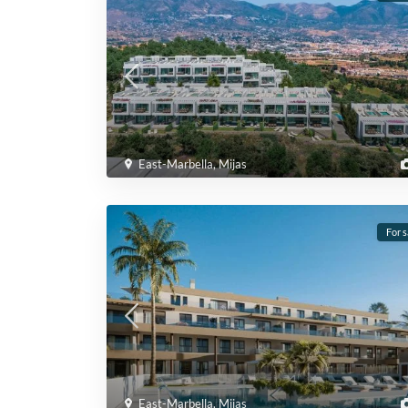
East-Marbella
,
Mijas
For s
East-Marbella
,
Mijas