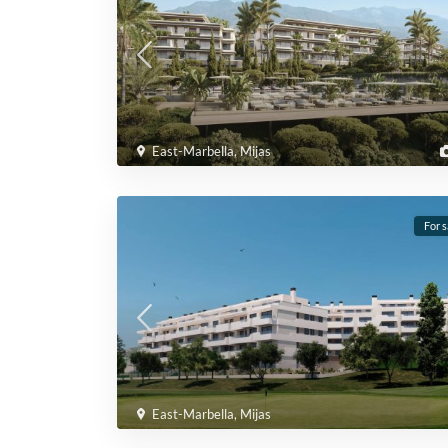
East-Marbella
,
Mijas
For s
East-Marbella
,
Mijas