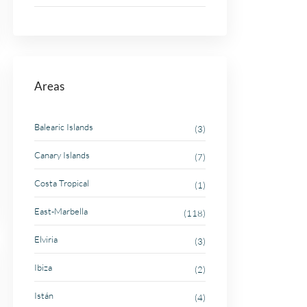
Areas
Balearic Islands
(3)
Canary Islands
(7)
Costa Tropical
(1)
East-Marbella
(118)
Elviria
(3)
Ibiza
(2)
Istán
(4)