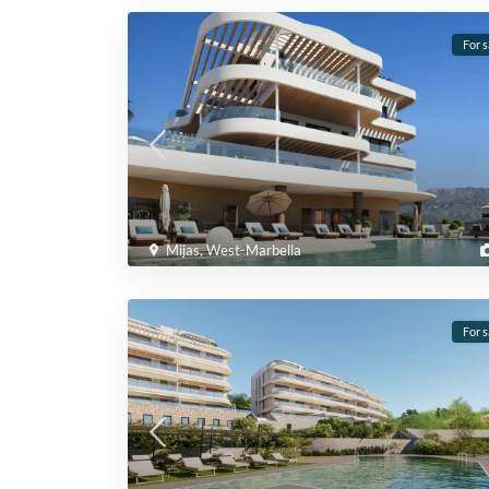
For s
Mijas
,
West-Marbella
For s