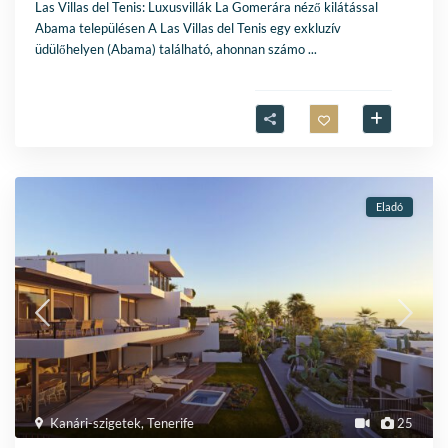
Las Villas del Tenis: Luxusvillák La Gomerára néző kilátással
Abama településen A Las Villas del Tenis egy exkluzív
üdülőhelyen (Abama) található, ahonnan számo
...
Eladó
Kanári-szigetek
,
Tenerife
25