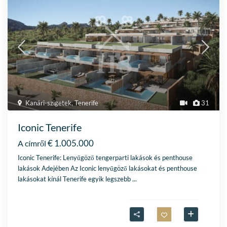
Kanári-szigetek
,
Tenerife
31
Iconic Tenerife
€ 1.005.000
A címről
Iconic Tenerife: Lenyűgöző tengerparti lakások és penthouse
lakások Adejében Az Iconic lenyűgöző lakásokat és penthouse
lakásokat kínál Tenerife egyik legszebb
...