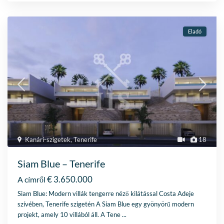
Eladó
Kanári-szigetek
,
Tenerife
18
Siam Blue – Tenerife
€ 3.650.000
A címről
Siam Blue: Modern villák tengerre néző kilátással Costa Adeje
szívében, Tenerife szigetén A Siam Blue egy gyönyörű modern
projekt, amely 10 villából áll. A Tene
...