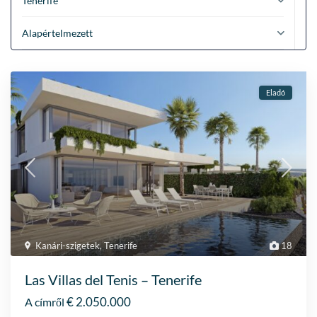
Tenerife
Alapértelmezett
Eladó
Kanári-szigetek
,
Tenerife
18
Las Villas del Tenis – Tenerife
€ 2.050.000
A címről