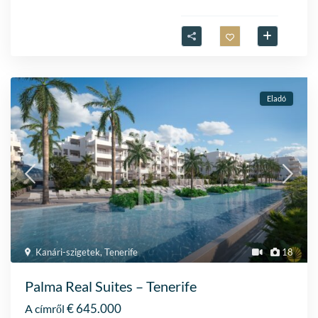
Eladó
Kanári-szigetek
,
Tenerife
18
Palma Real Suites – Tenerife
€ 645.000
A címről