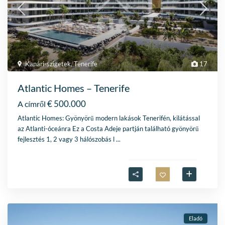
Kanári-szigetek
,
Tenerife
17
Atlantic Homes – Tenerife
€ 500.000
A címről
Atlantic Homes: Gyönyörű modern lakások Tenerifén, kilátással
az Atlanti-óceánra Ez a Costa Adeje partján található gyönyörű
fejlesztés 1, 2 vagy 3 hálószobás l
...
Eladó