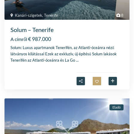
Kanári-szigetek
,
Tenerife
8
Solum – Tenerife
€ 987.000
A címről
Solum: Luxus apartmanok Tenerifén, az Atlanti-óceánra néző
látványos kilátással Ezek az exkluzív, új építésű Solum lakások
Tenerifén az Atlanti-óceánra és La Go
...
Eladó