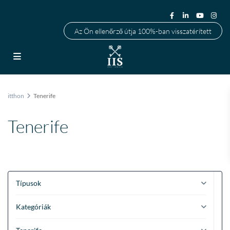
Az Ön ellenőrző útja 100%-ban visszatérített
itthon
Tenerife
Tenerife
Típusok
Kategóriák