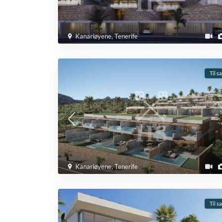
Kanariøyene
,
Tenerife
Til s
Kanariøyene
,
Tenerife
Til s