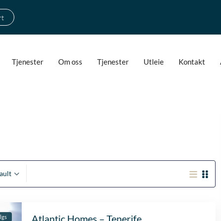
rt
Tjenester
Om oss
Tjenester
Utleie
Kontakt
ault
Fantastische service e
begeleiding
Atlantic Homes – Tenerife
algs
Zeer goede service en