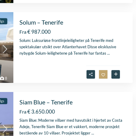
Solum – Tenerife
algs
€ 987.000
Fra
Solum: Luksuriøse frontlinjeleiligheter på Tenerife med
spektakulær utsikt over Atlanterhavet Disse eksklusive
nybygde Solum-leilighetene på Tenerife har fantas
...
8
Siam Blue – Tenerife
algs
€ 3.650.000
Fra
Siam Blue: Moderne villaer med havutsikt i hjertet av Costa
Adeje, Tenerife Siam Blue er et vakkert, moderne prosjekt
bestående av 10 villaer. Prosjektet ligger
...