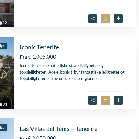
18
Iconic Tenerife
algs
€ 1.005.000
Fra
Iconic Tenerife: Fantastiske strandleiligheter og
toppleiligheter i Adeje Iconic tilbyr fantastiske leiligheter og
toppleiligheter i en av de vakreste regionene
...
31
Las Villas del Tenis – Tenerife
algs
€ 2.050.000
Fra