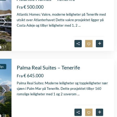
uitstekende samenwerk
€ 500.000
Fra
Er werd echt de tijd
Lees verder
Atlantic Homes: Vakre, moderne leiligheter på Tenerife med
genomen om mijn wen
utsikt over Atlanterhavet Dette vakre prosjektet ligger på
Fien
in kaart te brengen. Dan
28 April
Costa Adeje og tilbyr leiligheter med 1, 2
...
Stijn, mijn
2026
vastgoedmakelaar, heb
mijn droomhuis gevond
Zelfs toen ik niet in Spa
17
was, verliep de
communicatie
probleemloos. Alles ver
perfect, alleen maar lof
Palma Real Suites – Tenerife
algs
€ 645.000
Fra
Palma Real Suites: Moderne leiligheter og toppleiligheter nær
sjøen i Palm Mar på Tenerife. Dette prosjektet tilbyr 160
romslige leiligheter med 1 og 2 soverom
...
18