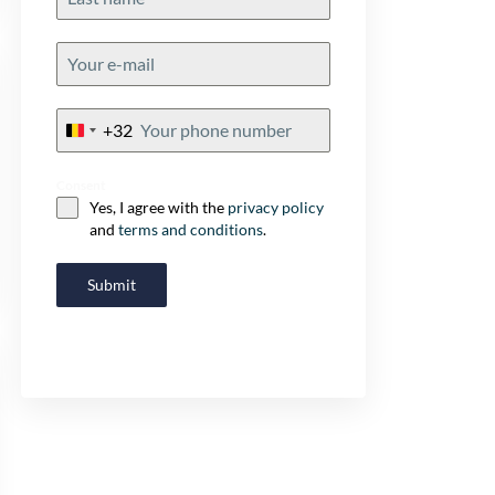
+32
Belgium
+32
Consent
Yes, I agree with the
privacy policy
and
terms and conditions
.
Submit