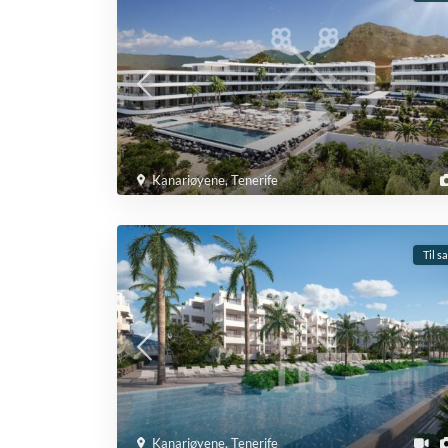
Kanariøyene
,
Tenerife
Til s
Kanariøyene
,
Tenerife