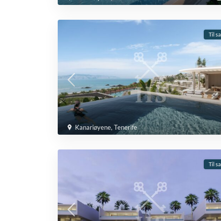
Til s
Kanariøyene
,
Tenerife
Til s