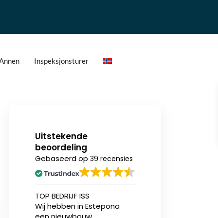
Annen
Inspeksjonsturer
Uitstekende
beoordeling
Gebaseerd op
39 recensies
n
TOP BEDRIJF ISS
Ik heb onlangs (v
Wij hebben in Estepona
eerst) een nieu
een nieuwbouw
appartement aa