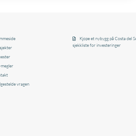
mmeside
Kjøpe et nybygg på Costa del So
sjekkliste for investeringer
sjekter
nester
-megler
takt
lgestelde vragen