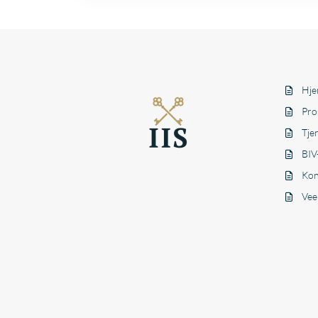
Hje
Pro
Tje
BIV
Kon
Vee