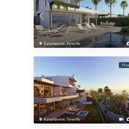
Kanariøyene
,
Tenerife
Til s
Kanariøyene
,
Tenerife