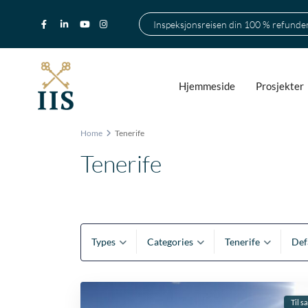
Inspeksjonsreisen din 100 % refunde
Hjemmeside
Prosjekter
Home
Tenerife
Tenerife
Types
Categories
Tenerife
Def
Til s