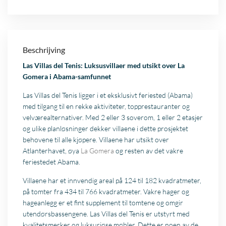
Beschrijving
Las Villas del Tenis: Luksusvillaer med utsikt over La
Gomera i Abama-samfunnet
Las Villas del Tenis ligger i et eksklusivt feriested (Abama)
med tilgang til en rekke aktiviteter, topprestauranter og
velværealternativer. Med 2 eller 3 soverom, 1 eller 2 etasjer
og ulike planløsninger dekker villaene i dette prosjektet
behovene til alle kjøpere. Villaene har utsikt over
Atlanterhavet, øya
La Gomera
og resten av det vakre
feriestedet Abama.
Villaene har et innvendig areal på 124 til 182 kvadratmeter,
på tomter fra 434 til 766 kvadratmeter. Vakre hager og
hageanlegg er et fint supplement til tomtene og omgir
utendørsbassengene. Las Villas del Tenis er utstyrt med
kvalitetsmerker og luksuriøse møbler. Dette er noen av de