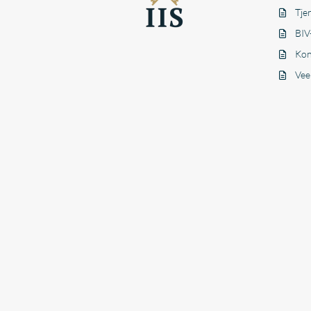
Tje
BIV
Kon
Vee