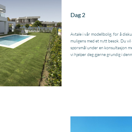
Dag 2
Avtale i vår modellbolig, for å disk
muligens med et nytt besøk. Du vil o
spørsmål under en konsultasjon med
vi hjelper deg gjerne grundig i den