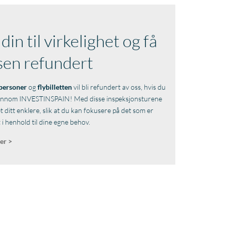
n til virkelighet og få
sen refundert
personer
og
flybilletten
vil bli refundert av oss, hvis du
jennom INVESTINSPAIN! Med disse inspeksjonsturene
vet ditt enklere, slik at du kan fokusere på det som er
et i henhold til dine egne behov.
ser >