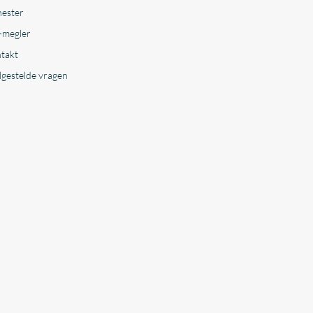
nester
-megler
takt
lgestelde vragen