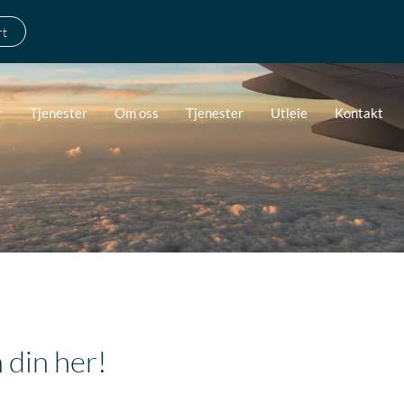
rt
r
Tjenester
Om oss
Tjenester
Utleie
Kontakt
 din her!