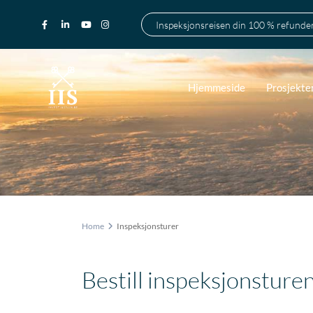
Inspeksjonsreisen din 100 % refunde
Hjemmeside
Prosjekte
Home
Inspeksjonsturer
Bestill inspeksjonsturen