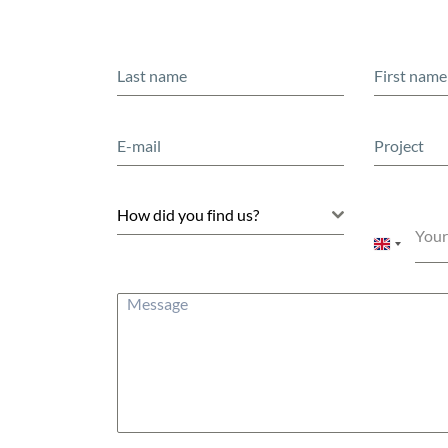
How did you find us?
Your
United
Kingdom
+44