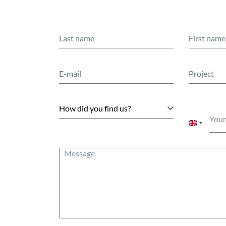
How did you find us?
Your
United
Kingdom
+44