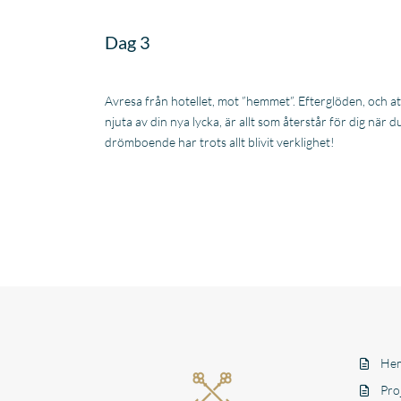
Dag 3
Avresa från hotellet, mot ”hemmet”. Efterglöden, och att
njuta av din nya lycka, är allt som återstår för dig när 
drömboende har trots allt blivit verklighet!
Hem
Pro