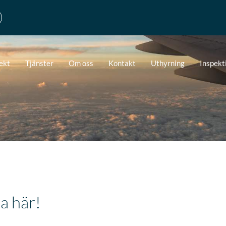
ekt
Tjänster
Om oss
Kontakt
Uthyrning
Inspekt
a här!