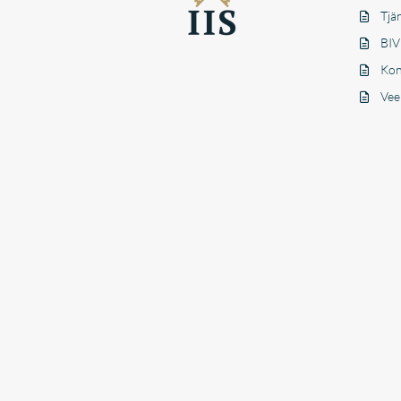
Tjä
BIV
Kon
Vee