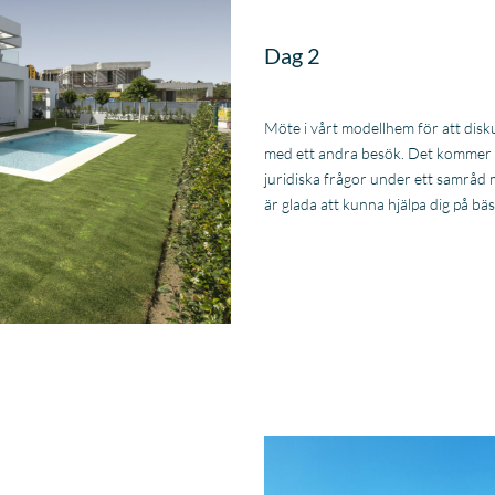
Dag 2
Möte i vårt modellhem för att dis
med ett andra besök. Det kommer oc
juridiska frågor under ett samråd me
är glada att kunna hjälpa dig på bäs