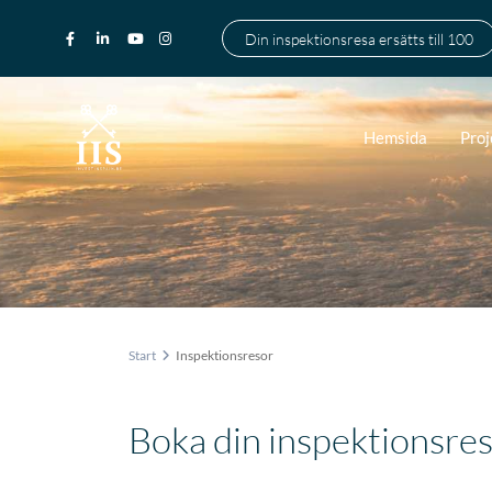
Din inspektionsresa ersätts till 100
Hemsida
Proj
Start
Inspektionsresor
Boka din inspektionsres