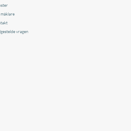
nster
 mäklare
takt
lgestelde vragen