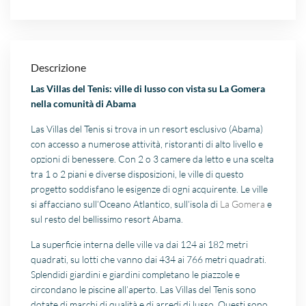
Descrizione
Las Villas del Tenis: ville di lusso con vista su La Gomera
nella comunità di Abama
Las Villas del Tenis si trova in un resort esclusivo (Abama)
con accesso a numerose attività, ristoranti di alto livello e
opzioni di benessere. Con 2 o 3 camere da letto e una scelta
tra 1 o 2 piani e diverse disposizioni, le ville di questo
progetto soddisfano le esigenze di ogni acquirente. Le ville
si affacciano sull’Oceano Atlantico, sull’isola di
La Gomera
e
sul resto del bellissimo resort Abama.
La superficie interna delle ville va dai 124 ai 182 metri
quadrati, su lotti che vanno dai 434 ai 766 metri quadrati.
Splendidi giardini e giardini completano le piazzole e
circondano le piscine all’aperto. Las Villas del Tenis sono
dotate di marchi di qualità e di arredi di lusso. Questi sono