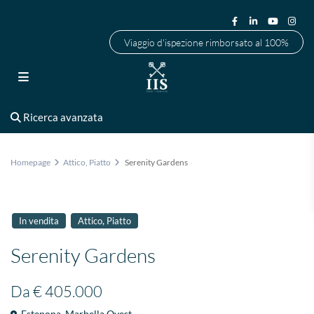
Viaggio d'ispezione rimborsato al 100%
Ricerca avanzata
Homepage
Attico
,
Piatto
Serenity Gardens
,
In vendita
Attico
Piatto
Serenity Gardens
Da
€ 405.000
Estepona
,
Marbella Ovest