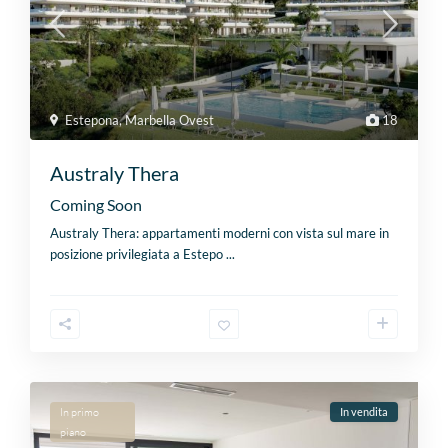
Estepona
,
Marbella Ovest
18
Australy Thera
Coming Soon
Australy Thera: appartamenti moderni con vista sul mare in
posizione privilegiata a Estepo
...
In primo
In vendita
piano