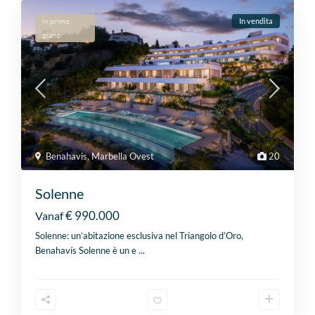
In primo
In vendita
piano
Benahavis
,
Marbella Ovest
20
Solenne
€ 990.000
Vanaf
Solenne: un’abitazione esclusiva nel Triangolo d’Oro,
Benahavís Solenne è un e
...