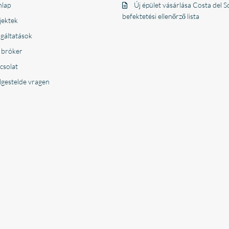
lap
Új épület vásárlása Costa del So
befektetési ellenőrző lista
jektek
lgáltatások
 bróker
csolat
lgestelde vragen