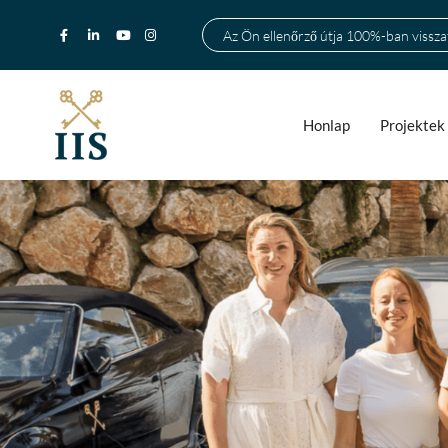
Az Ön ellenőrző útja 100%-ban visszat
Honlap
Projektek