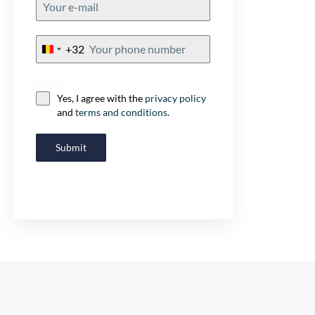
+32
Belgium
+32
Consent
Yes, I agree with the
privacy policy
and
terms and conditions
.
Submit