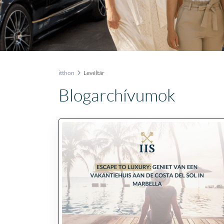
itthon
Levéltár
Blogarchívumok