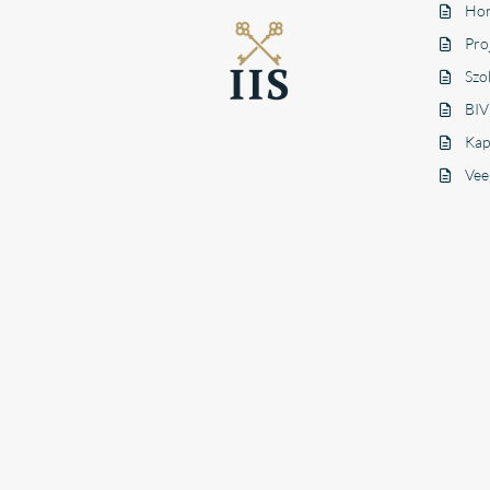
Hon
Pro
Szo
BIV
Kap
Vee