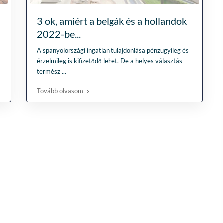
Lees verder
genomen om mijn wen
Fien
in kaart te brengen. Dan
3 ok, amiért a belgák és a hollandok
28 April
Stijn, mijn
2026
2022-be...
vastgoedmakelaar, heb
mijn droomhuis gevond
i
A spanyolországi ingatlan tulajdonlása pénzügyileg és
Zelfs toen ik niet in Spa
érzelmileg is kifizetődő lehet. De a helyes választás
was, verliep de
termész
...
communicatie
probleemloos. Alles ver
Tovább olvasom
perfect, alleen maar lof