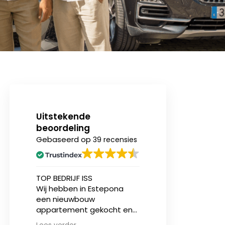
Uitstekende
beoordeling
Gebaseerd op
39 recensies
n
TOP BEDRIJF ISS
Ik heb onlangs (v
Wij hebben in Estepona
eerst) een nieu
een nieuwbouw
appartement aa
ing.
appartement gekocht en
bij Invest in Spain
zijn geholpen door Jasper
en ben over zowe