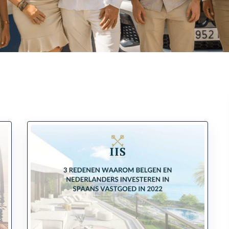
Fantastische service e
begeleiding
Zeer goede service en
uitstekende samenwerk
Er werd echt de tijd