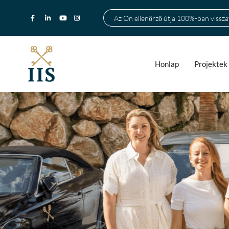
Az Ön ellenőrző útja 100%-ban visszat
Honlap
Projektek