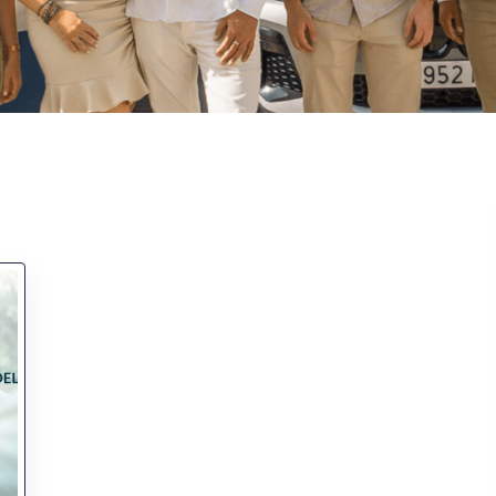
Fantastische service e
begeleiding
Zeer goede service en
uitstekende samenwerk
Er werd echt de tijd