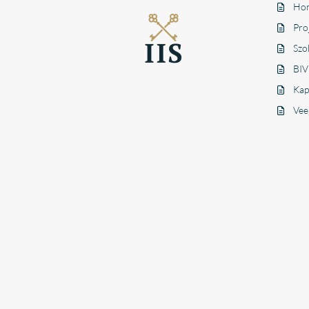
Hon
Pro
Szo
BIV
Kap
Vee