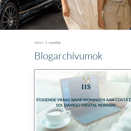
itthon
Levéltár
Blogarchívumok