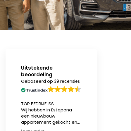
Uitstekende
beoordeling
Gebaseerd op
39 recensies
n
TOP BEDRIJF ISS
Ik heb onlangs (v
Wij hebben in Estepona
eerst) een nieu
een nieuwbouw
appartement aa
ing.
appartement gekocht en
bij Invest in Spain
zijn geholpen door Jasper
en ben over zowe