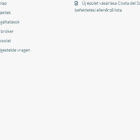
lap
Új épület vásárlása Costa del So
befektetési ellenőrző lista
jektek
lgáltatások
 bróker
csolat
lgestelde vragen