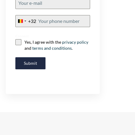
+32
Belgium
+32
Consent
Yes, I agree with the
privacy policy
and
terms and conditions
.
Submit