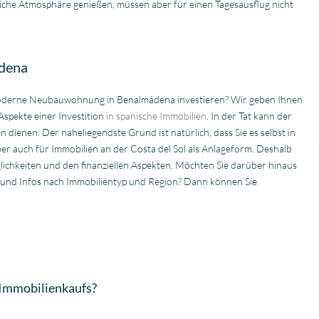
liche Atmosphäre genießen, müssen aber für einen Tagesausflug nicht
ádena
d moderne Neubauwohnung in Benalmádena investieren? Wir geben Ihnen
 Aspekte einer Investition
in spanische Immobilien
. In der Tat kann der
enen. Der naheliegendste Grund ist natürlich, dass Sie es selbst in
ber auch für Immobilien an der Costa del Sol als Anlageform. Deshalb
ichkeiten und den finanziellen Aspekten. Möchten Sie darüber hinaus
ps und Infos nach Immobilientyp und Region? Dann können Sie
s Immobilienkaufs?