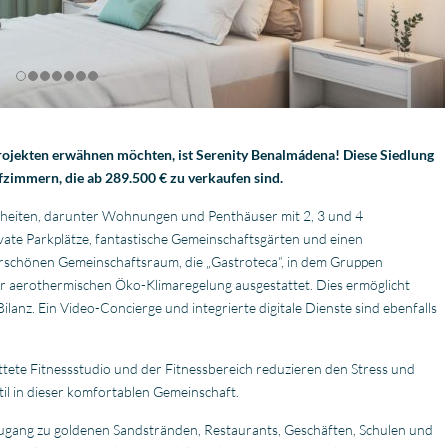
rojekten erwähnen möchten, ist Serenity Benalmádena! Diese Siedlung
zimmern, die ab 289.500 € zu verkaufen sind.
nheiten, darunter Wohnungen und Penthäuser mit 2, 3 und 4
ivate Parkplätze, fantastische Gemeinschaftsgärten und einen
rschönen Gemeinschaftsraum, die „Gastroteca“, in dem Gruppen
r aerothermischen Öko-Klimaregelung ausgestattet. Dies ermöglicht
lanz. Ein Video-Concierge und integrierte digitale Dienste sind ebenfalls
tete Fitnessstudio und der Fitnessbereich reduzieren den Stress und
l in dieser komfortablen Gemeinschaft.
m Zugang zu goldenen Sandstränden, Restaurants, Geschäften, Schulen und