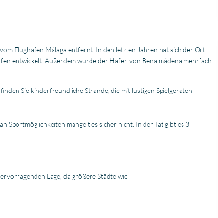
Zelfs toen ik niet in Spa
was, verliep de
communicatie
probleemloos. Alles ver
perfect, alleen maar lof
 vom Flughafen Málaga entfernt. In den letzten Jahren hat sich der Ort
Hafen entwickelt. Außerdem wurde der Hafen von Benalmádena mehrfach
r finden Sie kinderfreundliche Strände, die mit lustigen Spielgeräten
an Sportmöglichkeiten mangelt es sicher nicht. In der Tat gibt es 3
hervorragenden Lage, da größere Städte wie