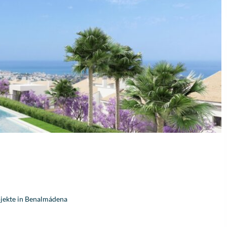
Fantastische service e
begeleiding
Zeer goede service en
uitstekende samenwerk
Er werd echt de tijd
Lees verder
genomen om mijn wen
Fien
in kaart te brengen. Dan
28 April
jekte in Benalmádena
Stijn, mijn
2026
vastgoedmakelaar, heb
mijn droomhuis gevond