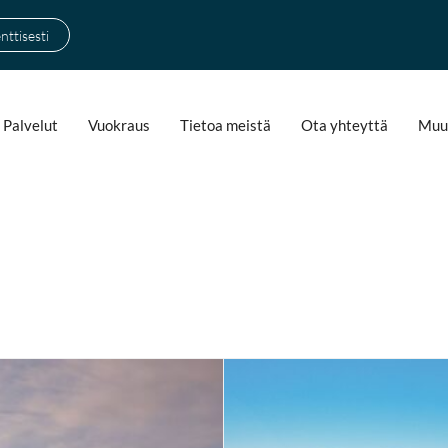
ttisesti
Palvelut
Vuokraus
Tietoa meistä
Ota yhteyttä
Muu