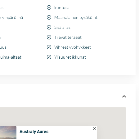
asi
kuntosali
n ympäröimä
Maanalainen pysäköinti
Sisä allas
m
Tilavat terassit
suus
Vihreät vyöhykkeet
 uima-altaat
Ylisuuret ikkunat
Australy Aures