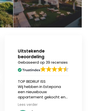
Uitstekende
beoordeling
Gebaseerd op
39 recensies
n
TOP BEDRIJF ISS
Ik heb onlangs (v
Wij hebben in Estepona
eerst) een nieu
een nieuwbouw
appartement aa
ing.
appartement gekocht en
bij Invest in Spain
zijn geholpen door Jasper
en ben over zowe
Lees verder
Lees verder
sen
en makelaar Stijn vd Kelen
service als de