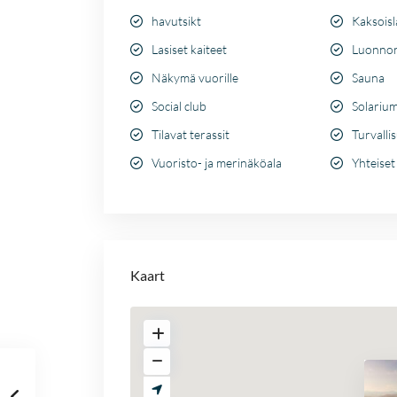
havutsikt
Kaksoisl
Lasiset kaiteet
Luonno
Näkymä vuorille
Sauna
Social club
Solariu
Tilavat terassit
Turvalli
Vuoristo- ja merinäköala
Yhteiset
Kaart