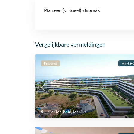
Plan een (virtueel) afspraak
Vergelijkbare vermeldingen
Featured
Myytäv
Länsi-Marbella
,
Manilva