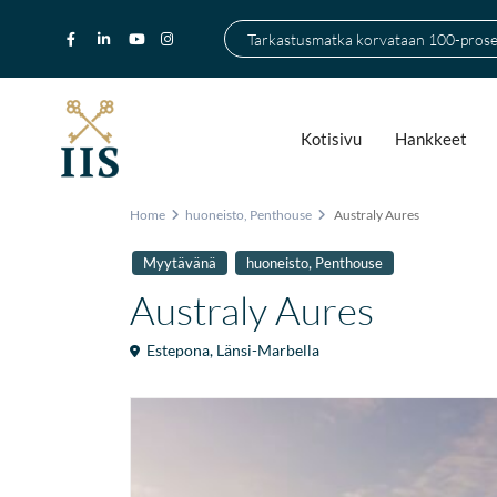
Tarkastusmatka korvataan 100-prosen
Kotisivu
Hankkeet
Home
huoneisto
,
Penthouse
Australy Aures
,
Myytävänä
huoneisto
Penthouse
Australy Aures
Estepona
,
Länsi-Marbella