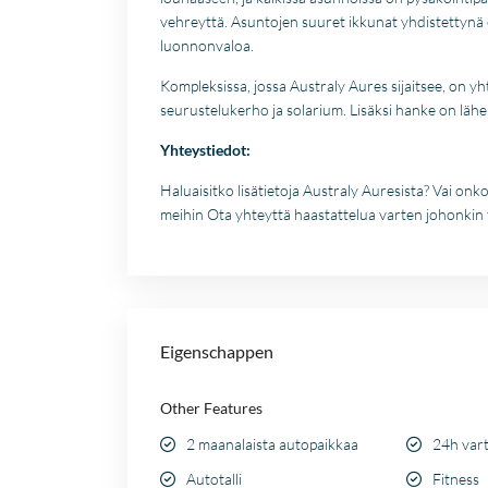
vehreyttä. Asuntojen suuret ikkunat yhdistettynä 
luonnonvaloa.
Kompleksissa, jossa Australy Aures sijaitsee, on yhte
seurustelukerho ja solarium. Lisäksi hanke on lähell
Yhteystiedot:
Haluaisitko lisätietoja Australy Auresista? Vai onk
meihin Ota yhteyttä haastattelua varten johonkin 
Eigenschappen
Other Features
2 maanalaista autopaikkaa
24h vart
Autotalli
Fitness