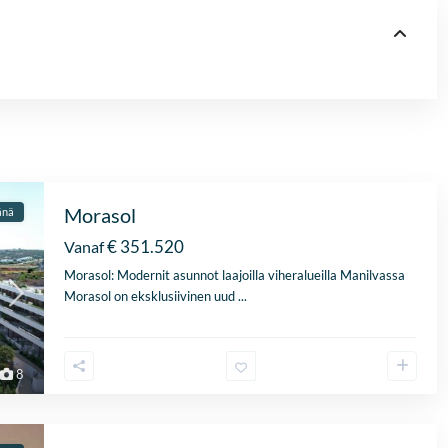
Morasol
änä
€ 351.520
Vanaf
Morasol: Modernit asunnot laajoilla viheralueilla Manilvassa
Morasol on eksklusiivinen uud
...
8