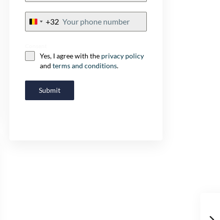
+32
Belgium
+32
Consent
Yes, I agree with the
privacy policy
and
terms and conditions
.
Prices & Availabi
Submit
Project information directly in
+44
U
n
i
t
Consent
*
e