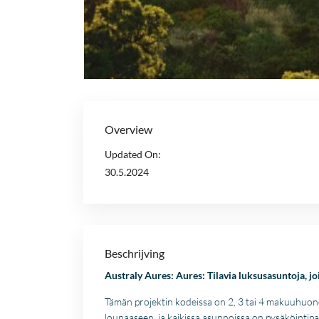
Overview
Updated On:
30.5.2024
Beschrijving
Australy Aures: Aures: Tilavia luksusasuntoja, jo
Tämän projektin kodeissa on 2, 3 tai 4 makuuhuonet
lounaaseen, ja kaikissa asunnoissa on pysäköintipai