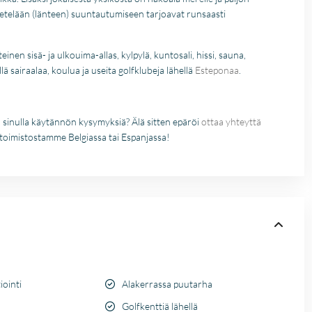
Fien
in kaart te brengen. Dan
etelään (länteen) suuntautumiseen tarjoavat runsaasti
28 April
Stijn, mijn
2026
vastgoedmakelaar, heb
mijn droomhuis gevond
inen sisä- ja ulkouima-allas, kylpylä, kuntosali, hissi, sauna,
Zelfs toen ik niet in Spa
ä sairaalaa, koulua ja useita golfklubeja lähellä
Esteponaa
.
was, verliep de
communicatie
probleemloos. Alles ver
perfect, alleen maar lof
o sinulla käytännön kysymyksiä? Älä sitten epäröi
ottaa yhteyttä
toimistostamme Belgiassa tai Espanjassa!
iointi
Alakerrassa puutarha
Golfkenttiä lähellä