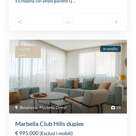
a Estepona con ampio giardino Q
...
In primo
In vendita
piano
Benahavis
,
Marbella Ovest
18
Marbella Club Hills duplex
€ 995.000
(Esclusi i mobili)