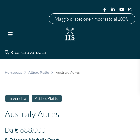
Viaggio d'ispezione rimborsato al 100%
Ricerca avanzata
Homepage
Attico
,
Piatto
Australy Aures
,
In vendita
Attico
Piatto
Australy Aures
Da
€ 688.000
Estepona
,
Marbella Ovest