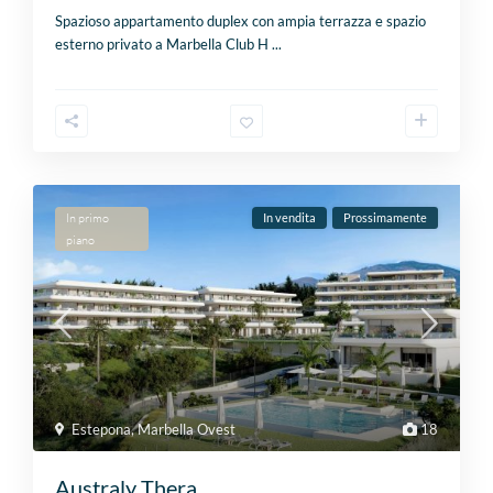
Spazioso appartamento duplex con ampia terrazza e spazio
esterno privato a Marbella Club H
...
In primo
In vendita
Prossimamente
piano
Estepona
,
Marbella Ovest
18
Australy Thera