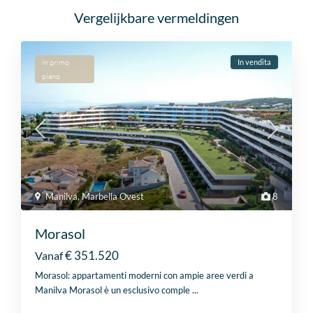
Vergelijkbare vermeldingen
In primo
In vendita
piano
Manilva
,
Marbella Ovest
8
Morasol
€ 351.520
Vanaf
Morasol: appartamenti moderni con ampie aree verdi a
Manilva Morasol è un esclusivo comple
...