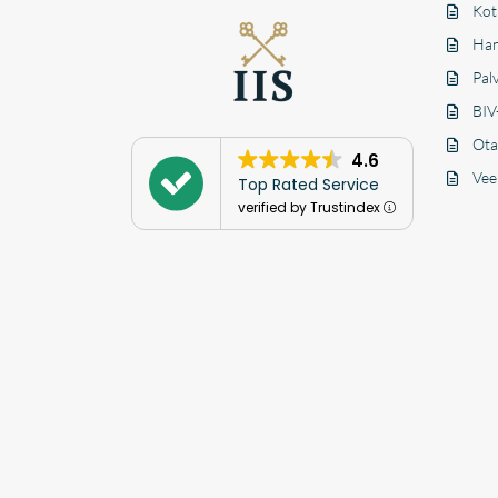
Kot
Han
Pal
BIV-
Ota
4.6
Vee
Top Rated Service
verified by Trustindex