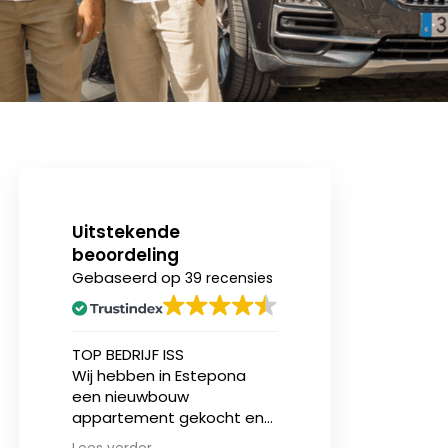
Uitstekende
beoordeling
Gebaseerd op
39 recensies
n
TOP BEDRIJF ISS
Ik heb onlangs (v
Wij hebben in Estepona
eerst) een nieu
een nieuwbouw
appartement aa
ing.
appartement gekocht en
bij Invest in Spain
zijn geholpen door Jasper
en ben over zowe