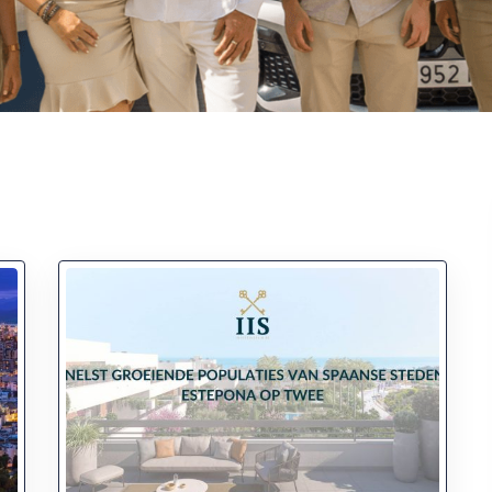
Fantastische service e
begeleiding
Zeer goede service en
uitstekende samenwerk
Er werd echt de tijd