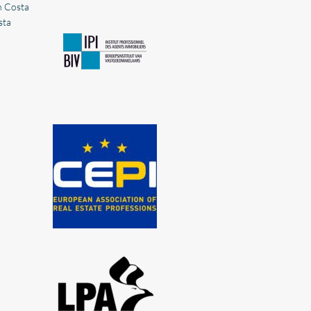
n Costa
sta