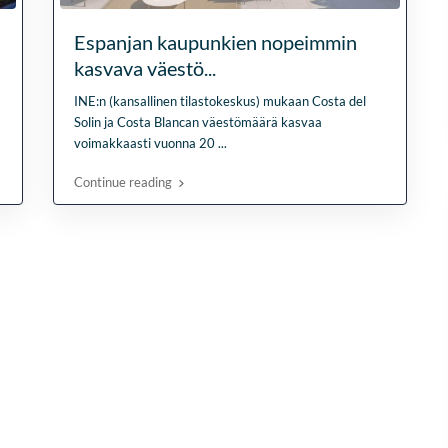
Lees verder
genomen om mijn wen
Fien
in kaart te brengen. Dan
Espanjan kaupunkien nopeimmin
28 April
Stijn, mijn
2026
kasvava väestö...
vastgoedmakelaar, heb
mijn droomhuis gevond
INE:n (kansallinen tilastokeskus) mukaan Costa del
Zelfs toen ik niet in Spa
Solin ja Costa Blancan väestömäärä kasvaa
was, verliep de
voimakkaasti vuonna 20
...
communicatie
probleemloos. Alles ver
Continue reading
perfect, alleen maar lof