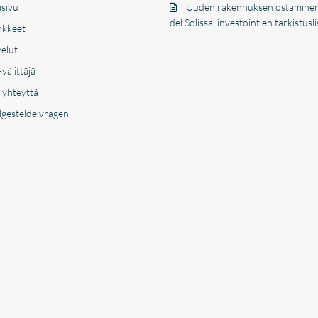
isivu
Uuden rakennuksen ostamine
del Solissa: investointien tarkistusli
kkeet
velut
välittäjä
 yhteyttä
lgestelde vragen