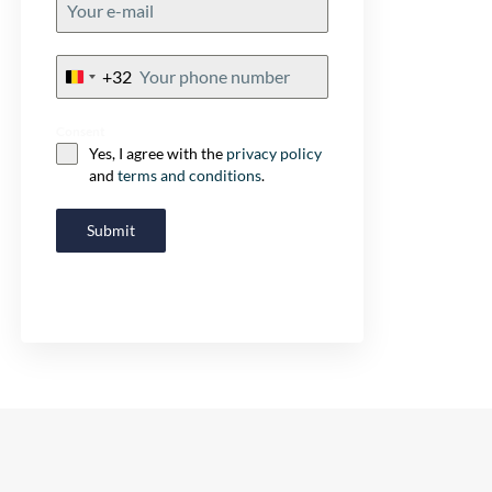
+32
Belgium
+32
Consent
Yes, I agree with the
privacy policy
and
terms and conditions
.
Submit