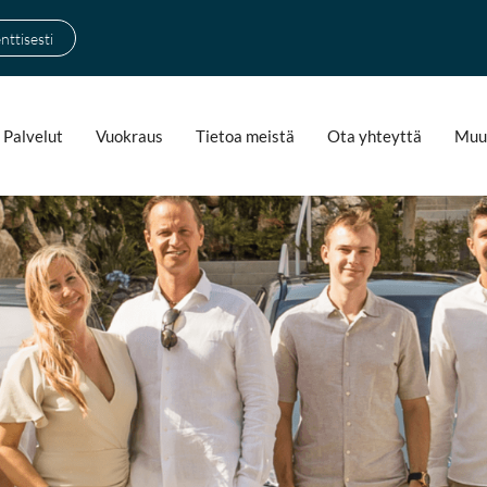
ttisesti
Palvelut
Vuokraus
Tietoa meistä
Ota yhteyttä
Muu