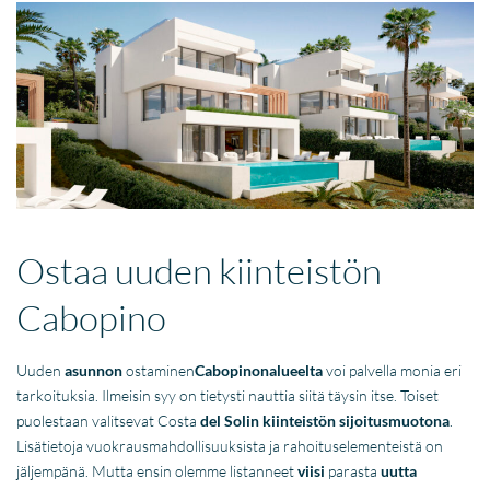
Ostaa uuden kiinteistön
Cabopino
Uuden
asunnon
ostaminen
Cabopinon
alueelta
voi palvella monia eri
tarkoituksia. Ilmeisin syy on tietysti nauttia siitä täysin itse. Toiset
puolestaan valitsevat Costa
del Solin kiinteistön sijoitusmuotona
.
Lisätietoja vuokrausmahdollisuuksista ja rahoituselementeistä on
jäljempänä. Mutta ensin olemme listanneet
viisi
parasta
uutta