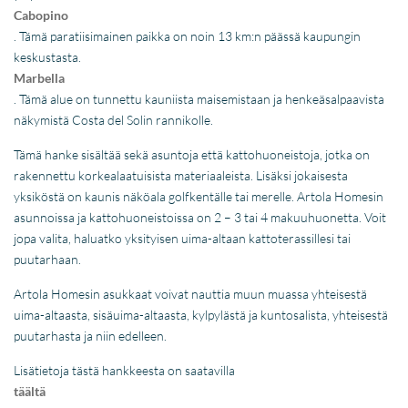
Cabopino
. Tämä paratiisimainen paikka on noin 13 km:n päässä kaupungin
keskustasta.
Marbella
. Tämä alue on tunnettu kauniista maisemistaan ja henkeäsalpaavista
näkymistä Costa del Solin rannikolle.
Tämä hanke sisältää sekä asuntoja että kattohuoneistoja, jotka on
rakennettu korkealaatuisista materiaaleista. Lisäksi jokaisesta
yksiköstä on kaunis näköala golfkentälle tai merelle. Artola Homesin
asunnoissa ja kattohuoneistoissa on 2 – 3 tai 4 makuuhuonetta. Voit
jopa valita, haluatko yksityisen uima-altaan kattoterassillesi tai
puutarhaan.
Artola Homesin asukkaat voivat nauttia muun muassa yhteisestä
uima-altaasta, sisäuima-altaasta, kylpylästä ja kuntosalista, yhteisestä
puutarhasta ja niin edelleen.
Lisätietoja tästä hankkeesta on saatavilla
täältä