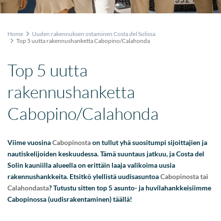
Home
Uuden rakennuksen ostaminen Costa del Solissa
Top 5 uutta rakennushanketta Cabopino/Calahonda
Top 5 uutta
rakennushanketta
Cabopino/Calahonda
Viime vuosina
Cabopinosta
on tullut yhä suositumpi sijoittajien ja
nautiskelijoiden keskuudessa. Tämä suuntaus jatkuu, ja Costa del
Solin kauniilla alueella on erittäin laaja valikoima uusia
rakennushankkeita. Etsitkö ylellistä uudisasuntoa
Cabopinosta tai
Calahondasta
? Tutustu sitten top 5 asunto- ja huvilahankkeisiimme
Cabopinossa (uudisrakentaminen) täällä!