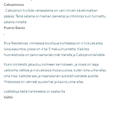
Cabopinossa
. Cabopinon tyylikäs venesatama on vain lyhyen kävelymatkan
päässä. Tämä satama on hieman pienempi ja intiimimpi kuin tunnettu
satama nimeltä
Puerto Banús
.
Riva Residences -nimisessä boutique-kohteessa on 6 nykyaikaista
luksusasuntoa, joissa on 4 tai 5 makuuhuonetta. Kaikista
huoneistoista on panoraamanäkymät merelle ja Cabopinonlahdelle.
Kukin kiinteistö jakautuu kolmeen kerrokseen, ja niissä on laaja
valikoima ylellisiä ja nykyaikaisia mukavuuksia, kuten oma uima-allas,
oma hissi, kattoterassi ja maanalainen autotalli kahdelle autolle.
Yhteisössä on vehreät puutarhat ja kaunis uima-allas.
Lisätietoja tästä hankkeesta on saatavilla
täältä
.