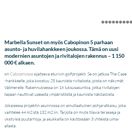
Marbella Sunset on myös Cabopinon 5 parhaan
asunto- ja huvilahankkeen joukossa. Tämä on uusi
modernien asuntojen ja rivitalojen rakennus – 1 150
000 € alkaen.
on
Cabopinossa
sijaitseva eturivin golfprojekti. Se on jatkoa The Cape
-hankkeelle, joka koostuu 25 kauniista rivitalosta, joista on näkymät
Välimerelle. Rakennuksessa on 16 luksusasuntoa, jotka rivitalojen
tapaan nauttivat upeasta ympäristöstä ja kauniista näköaloista.
Jokaisessa projektin asunnossa on ainutlaatuinen pohjaratkaisu, joka
vaihtelee 44 m2:stä 132 m2:iin. Tarjolla on myös tilavia terasseja ja
yksityisiä puutarhoja, ja asukkailla on käytössään 3 yhteistä uima-
allasta.