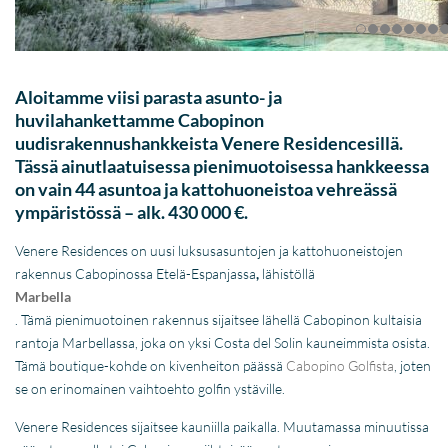
Aloitamme viisi parasta asunto- ja
huvilahankettamme Cabopinon
uudisrakennushankkeista Venere Residencesillä.
Tässä ainutlaatuisessa pienimuotoisessa hankkeessa
on vain 44 asuntoa ja kattohuoneistoa vehreässä
ympäristössä – alk. 430 000 €.
Venere Residences on uusi luksusasuntojen ja kattohuoneistojen
rakennus Cabopinossa Etelä-Espanjassa
,
lähistöllä
Marbella
. Tämä pienimuotoinen rakennus sijaitsee lähellä Cabopinon kultaisia
rantoja Marbellassa, joka on yksi Costa del Solin kauneimmista osista.
Tämä boutique-kohde on kivenheiton päässä
Cabopino Golfista
, joten
se on erinomainen vaihtoehto golfin ystäville.
Venere Residences sijaitsee kauniilla paikalla. Muutamassa minuutissa