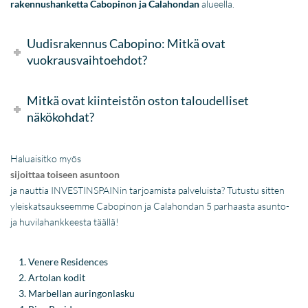
rakennushanketta Cabopinon ja Calahondan
alueella.
Uudisrakennus Cabopino: Mitkä ovat
vuokrausvaihtoehdot?
Mitkä ovat kiinteistön oston taloudelliset
näkökohdat?
Haluaisitko myös
sijoittaa toiseen asuntoon
ja nauttia INVESTINSPAINin tarjoamista palveluista? Tutustu sitten
yleiskatsaukseemme Cabopinon ja Calahondan 5 parhaasta asunto-
ja huvilahankkeesta täällä!
Venere Residences
Artolan kodit
Marbellan auringonlasku