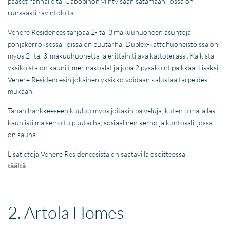
pääset rannalle tai Cabopinon viihtyisään satamaan, jossa on
runsaasti ravintoloita.
Venere Residences tarjoaa 2- tai 3 makuuhuoneen asuntoja
pohjakerroksessa, joissa on puutarha. Duplex-kattohuoneistoissa on
myös 2- tai 3-makuuhuonetta ja erittäin tilava kattoterassi. Kaikista
yksiköistä on kauniit merinäköalat ja jopa 2 pysäköintipaikkaa. Lisäksi
Venere Residencesin jokainen yksikkö voidaan kalustaa tarpeidesi
mukaan.
Tähän hankkeeseen kuuluu myös joitakin palveluja, kuten uima-allas,
kauniisti maisemoitu puutarha, sosiaalinen kerho ja kuntosali, jossa
on sauna.
Lisätietoja Venere Residencesista on saatavilla osoitteessa
täältä
.
2. Artola Homes