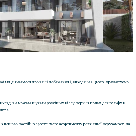
adviseren, dit is z
klant behandeld w
worden.
якої ми дізнаємося про ваші побажання і, виходячи з цього, презентуємо
иклад, ви можете шукати розкішну віллу поруч з полем для гольфу в
яхт в
ів з нашого постійно зростаючого асортименту розкішної нерухомості на