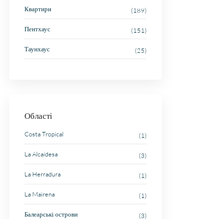
Квартири
(189)
Пентхаус
(151)
Таунхаус
(25)
Області
Costa Tropical
(1)
La Alcaidesa
(3)
La Herradura
(1)
La Mairena
(1)
Балеарські острови
(3)