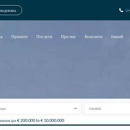
шкодована
UA
ка
Проекти
Послуги
Про нас
Контакти
Інший
тип
€ 200.000 to € 10.000.000
апазон цін
ESTINSPAIN