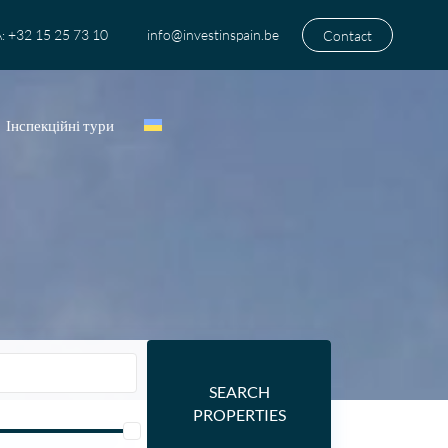
+32 15 25 73 10
info@investinspain.be
Contact
:
Інспекційні тури