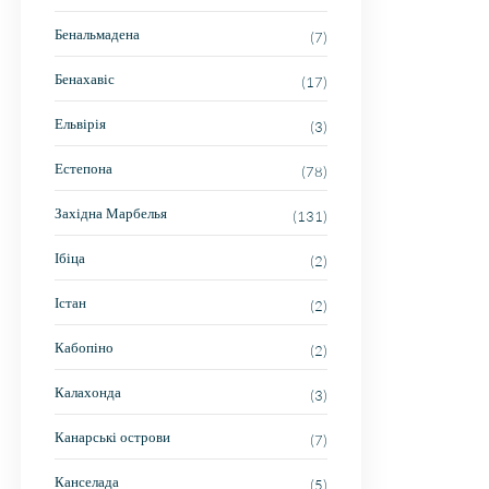
Бенальмадена
(7)
Бенахавіс
(17)
Ельвірія
(3)
Естепона
(78)
Західна Марбелья
(131)
Ібіца
(2)
Істан
(2)
Кабопіно
(2)
Калахонда
(3)
Канарські острови
(7)
Канселада
(5)