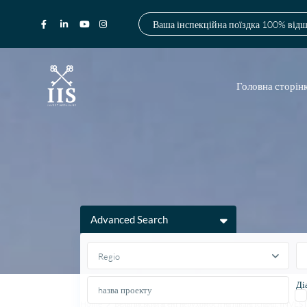
Ваша інспекційна поїздка 100% від
Головна сторін
Advanced Search
Regio
Ді
Home
Бельгійський агент нерухомості на півдні Іспанії: INV