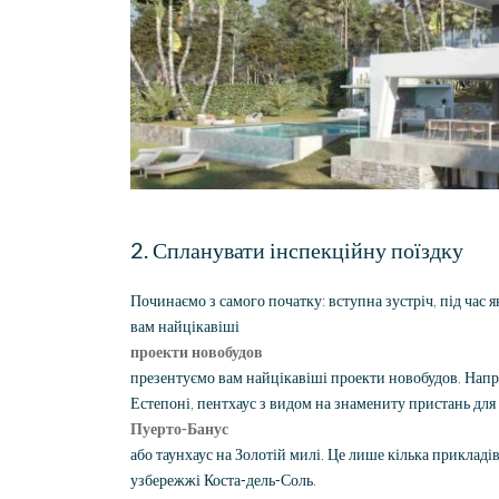
2. Спланувати інспекційну поїздку
Починаємо з самого початку: вступна зустріч, під час 
вам найцікавіші
проекти новобудов
презентуємо вам найцікавіші проекти новобудов. Напр
Естепоні, пентхаус з видом на знамениту пристань для 
Пуерто-Банус
або таунхаус на Золотій милі. Це лише кілька приклад
узбережжі Коста-дель-Соль.