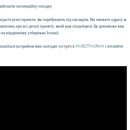
здійснити інспекційну поїздку
відаєте різні проекти, які перебувають під наглядом. Ви зможете одразу ж
 запитань про всі деталі проекту, який вам сподобався. Це допоможе вам
 на південному узбережжі Іспанії.
Запишіться на прийом вже сьогодні
зустріч
в INVESTINSPAIN і втілюйте