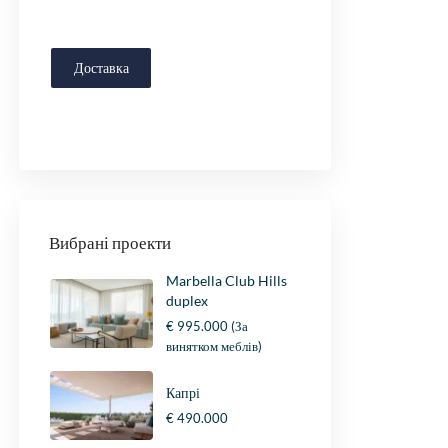
Доставка
Вибрані проекти
Marbella Club Hills
duplex
€ 995.000
(За
винятком меблів)
Капрі
€ 490.000