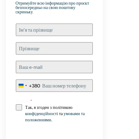
oals je als
Отримуйте всю інформацію про проєкт
безпосередньо на свою поштову
ilt
скриньку.
+380
Ukraine
+380
Consent
*
Так, я згоден з політикою
конфіденційності
та
умовами та
положеннями
.