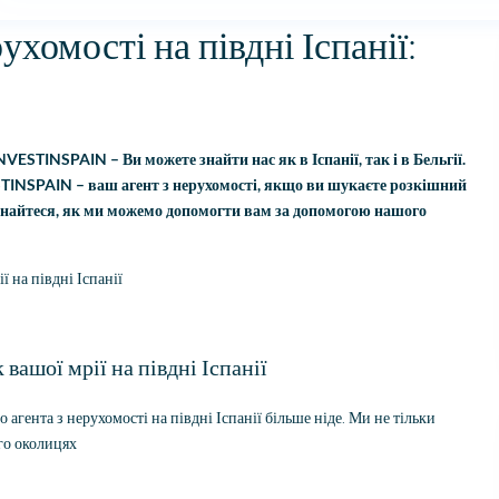
хомості на півдні Іспанії:
INVESTINSPAIN – Ви можете знайти нас як в Іспанії, так і в Бельгії.
ESTINSPAIN – ваш агент з нерухомості, якщо ви шукаєте розкішний
Дізнайтеся, як ми можемо допомогти вам за допомогою нашого
 на півдні Іспанії
ашої мрії на півдні Іспанії
агента з нерухомості на півдні Іспанії більше ніде. Ми не тільки
го околицях