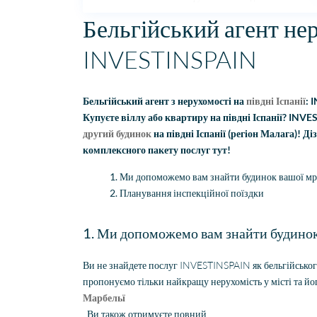
Бельгійський агент неру
INVESTINSPAIN
Бельгійський агент з нерухомості на
півдні Іспанії
: 
Купуєте віллу або квартиру на півдні Іспанії? INV
другий будинок
на півдні Іспанії (регіон Малага)! 
комплексного пакету послуг тут!
Ми допоможемо вам знайти будинок вашої мрії
Планування інспекційної поїздки
1. Ми допоможемо вам знайти будинок в
Ви не знайдете послуг INVESTINSPAIN як бельгійського 
пропонуємо тільки найкращу нерухомість у місті та йо
Марбельї
. Ви також отримуєте повний