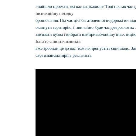
Знайшли проекти, які вас зацікавили? Тоді настав час 
інспекційну поїздку
бронювання. Під час цієї багатоденної подорожі ви від
оглянути територію, і, звичайно, буде час для розлогих
зав’язати вузол і вибрати найпривабливішу інвестицію
Багато співвітчизників
вже зробили це до вас, тож не пропустіть свій шанс. 
свої іспанські мрії в реальність.