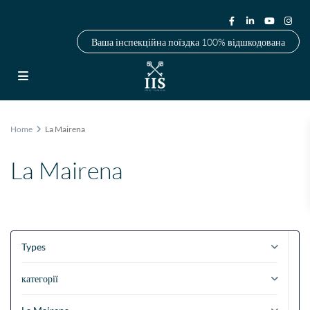
Ваша інспекційна поїздка 100% відшкодована
Home
La Mairena
La Mairena
Types
категорії