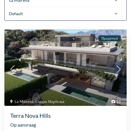
La Mairena
Default
Продається
La Mairena
,
Східна Марбелья
13
Terra Nova Hills
Op aanvraag