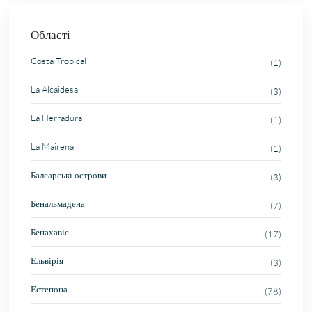
Області
Costa Tropical
(1)
La Alcaidesa
(3)
La Herradura
(1)
La Mairena
(1)
Балеарські острови
(3)
Бенальмадена
(7)
Бенахавіс
(17)
Ельвірія
(3)
Естепона
(78)