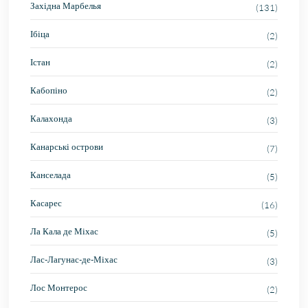
Західна Марбелья
(131)
Ібіца
(2)
Істан
(2)
Кабопіно
(2)
Калахонда
(3)
Канарські острови
(7)
Канселада
(5)
Касарес
(16)
Ла Кала де Міхас
(5)
Лас-Лагунас-де-Міхас
(3)
Лос Монтерос
(2)