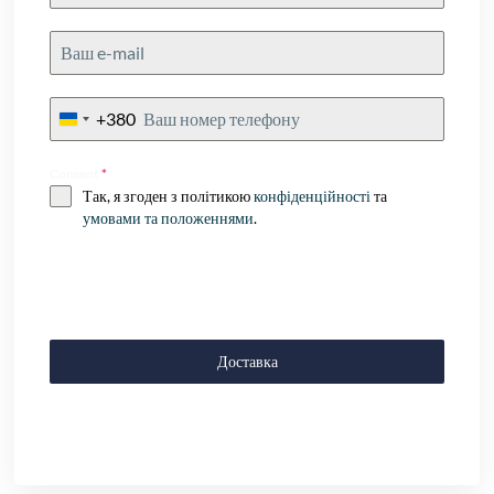
+380
Ukraine
+380
Consent
*
Так, я згоден з політикою
конфіденційності
та
умовами та положеннями
.
Доставка