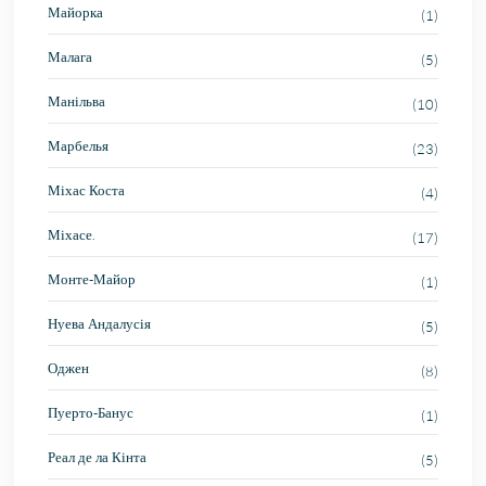
Майорка
(1)
Малага
(5)
Манільва
(10)
Марбелья
(23)
Міхас Коста
(4)
Міхасе.
(17)
Монте-Майор
(1)
Нуева Андалусія
(5)
Оджен
(8)
Пуерто-Банус
(1)
Реал де ла Кінта
(5)