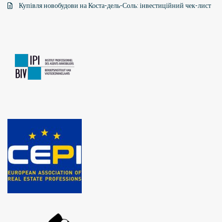
Купівля новобудови на Коста-дель-Соль: інвестиційний чек-лист