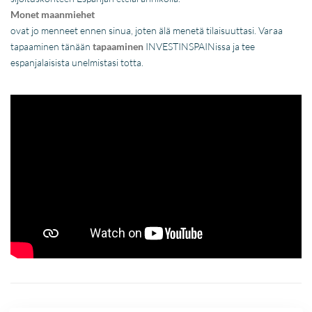
Monet maanmiehet
ovat jo menneet ennen sinua, joten älä menetä tilaisuuttasi. Varaa
tapaaminen tänään
tapaaminen
INVESTINSPAINissa ja tee
espanjalaisista unelmistasi totta.