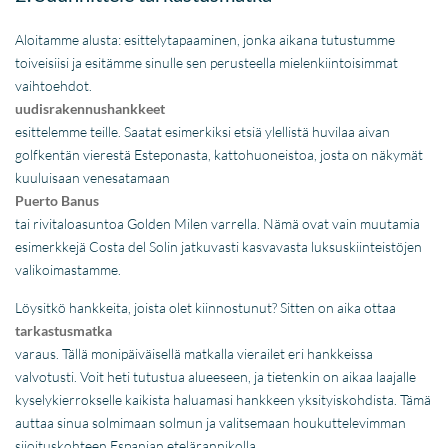
Aloitamme alusta: esittelytapaaminen, jonka aikana tutustumme
toiveisiisi ja esitämme sinulle sen perusteella mielenkiintoisimmat
vaihtoehdot.
uudisrakennushankkeet
esittelemme teille. Saatat esimerkiksi etsiä ylellistä huvilaa aivan
golfkentän vierestä Esteponasta, kattohuoneistoa, josta on näkymät
kuuluisaan venesatamaan
Puerto Banus
tai rivitaloasuntoa Golden Milen varrella. Nämä ovat vain muutamia
esimerkkejä Costa del Solin jatkuvasti kasvavasta luksuskiinteistöjen
valikoimastamme.
Löysitkö hankkeita, joista olet kiinnostunut? Sitten on aika ottaa
tarkastusmatka
varaus. Tällä monipäiväisellä matkalla vierailet eri hankkeissa
valvotusti. Voit heti tutustua alueeseen, ja tietenkin on aikaa laajalle
kyselykierrokselle kaikista haluamasi hankkeen yksityiskohdista. Tämä
auttaa sinua solmimaan solmun ja valitsemaan houkuttelevimman
sijoituskohteen Espanjan etelärannikolla.