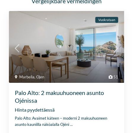
Vergelijkbare vermeldingen
Vuokrataan
Marbella
,
Ojen
51
Palo Alto: 2 makuuhuoneen asunto
Ojénissa
Hinta pyydettäessä
Palo Alto: Avaimet käteen – moderni 2 makuuhuoneen
asunto kauniilla näköalalla Ojéni
...