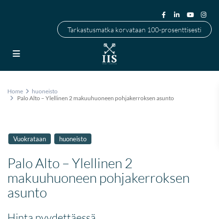
Tarkastusmatka korvataan 100-prosenttisesti
Home
huoneisto
Palo Alto – Ylellinen 2 makuuhuoneen pohjakerroksen asunto
Vuokrataan
huoneisto
Palo Alto – Ylellinen 2
makuuhuoneen pohjakerroksen
asunto
Hinta pyydettäessä