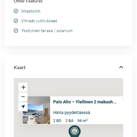
Other Features
Ilmastointi
Vihreät vyöhykkeet
Yksityinen terassi / solarium
Kaart
Palo Alto – Ylellinen 2 makuuh...
Hinta pyydettäessä
2
2 BD
2 BA
94 m