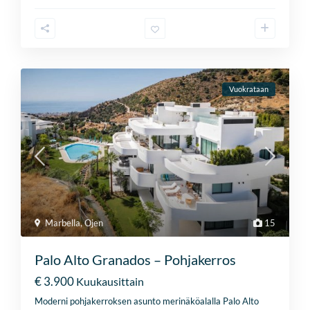
Vuokrataan
Marbella
,
Ojen
15
Palo Alto Granados – Pohjakerros
€ 3.900
Kuukausittain
Moderni pohjakerroksen asunto merinäköalalla Palo Alto