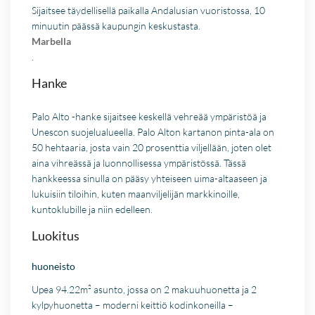
Sijaitsee täydellisellä paikalla Andalusian vuoristossa, 10
minuutin päässä kaupungin keskustasta.
Marbella
.
Hanke
Palo Alto -hanke sijaitsee keskellä vehreää ympäristöä ja
Unescon suojelualueella. Palo Alton kartanon pinta-ala on
50 hehtaaria, josta vain 20 prosenttia viljellään, joten olet
aina vihreässä ja luonnollisessa ympäristössä. Tässä
hankkeessa sinulla on pääsy yhteiseen uima-altaaseen ja
lukuisiin tiloihin, kuten maanviljelijän markkinoille,
kuntoklubille ja niin edelleen.
Luokitus
huoneisto
Upea 94.22m² asunto, jossa on 2 makuuhuonetta ja 2
kylpyhuonetta – moderni keittiö kodinkoneilla –