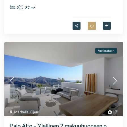
2
2
87 m
Vuokrataan
Marbella
,
Ojen
17
Palo Alto – Ylellinen 2 makuuhuoneen p...