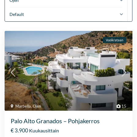
Ojen
Default
Vuokrataan
Marbella
,
Ojen
15
Palo Alto Granados – Pohjakerros
€ 3.900
Kuukausittain