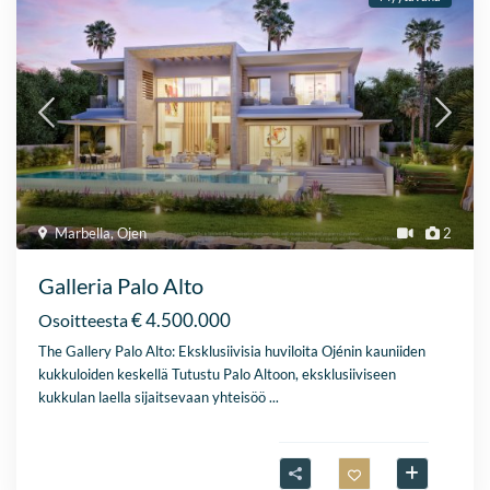
Marbella
,
Ojen
2
Galleria Palo Alto
€ 4.500.000
Osoitteesta
The Gallery Palo Alto: Eksklusiivisia huviloita Ojénin kauniiden
kukkuloiden keskellä Tutustu Palo Altoon, eksklusiiviseen
kukkulan laella sijaitsevaan yhteisöö
...