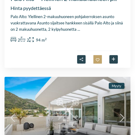
Hinta pyydettäessä
Palo Alto: Ylellinen 2-makuuhuoneen pohjakerroksen asunto
vuokrattavana Asunto sijaitsee hankkeen sisällä Palo Alto ja siinä
on 2 makuuhuonetta, 2 kylpyhuonetta
...
2
2
2
94 m
Myyty