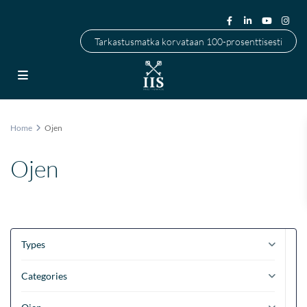
Tarkastusmatka korvataan 100-prosenttisesti
Home
Ojen
Ojen
Types
Categories