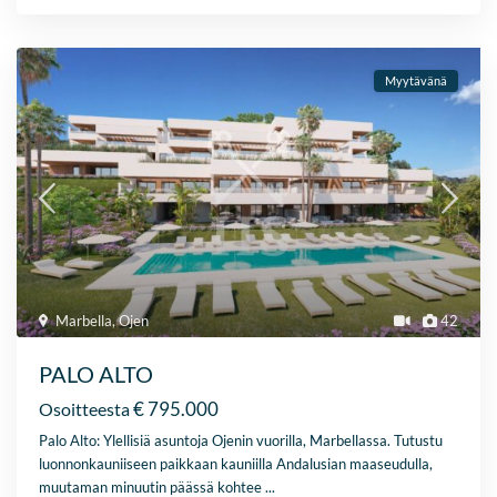
Myytävänä
Marbella
,
Ojen
42
PALO ALTO
€ 795.000
Osoitteesta
Palo Alto: Ylellisiä asuntoja Ojenin vuorilla, Marbellassa. Tutustu
luonnonkauniiseen paikkaan kauniilla Andalusian maaseudulla,
muutaman minuutin päässä kohtee
...