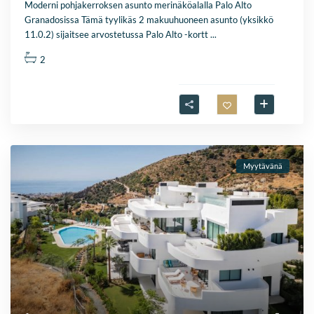
Moderni pohjakerroksen asunto merinäköalalla Palo Alto
Granadosissa Tämä tyylikäs 2 makuuhuoneen asunto (yksikkö
11.0.2) sijaitsee arvostetussa Palo Alto -kortt
...
2
Myytävänä