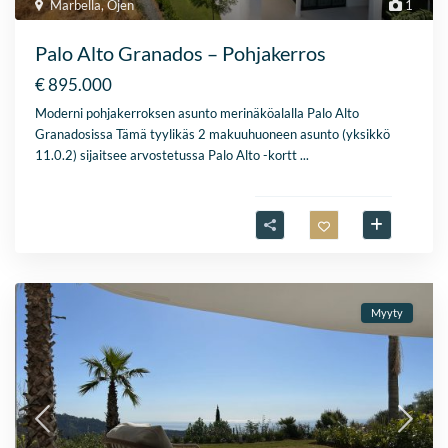
Marbella
,
Ojen
1
Palo Alto Granados – Pohjakerros
€ 895.000
Moderni pohjakerroksen asunto merinäköalalla Palo Alto
Granadosissa Tämä tyylikäs 2 makuuhuoneen asunto (yksikkö
11.0.2) sijaitsee arvostetussa Palo Alto -kortt
...
Myyty