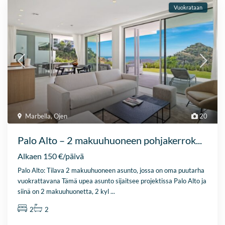
Vuokrataan
Marbella
,
Ojen
20
Palo Alto – 2 makuuhuoneen pohjakerrok...
Alkaen 150 €/päivä
Palo Alto: Tilava 2 makuuhuoneen asunto, jossa on oma puutarha
vuokrattavana Tämä upea asunto sijaitsee projektissa Palo Alto ja
siinä on 2 makuuhuonetta, 2 kyl
...
2
2