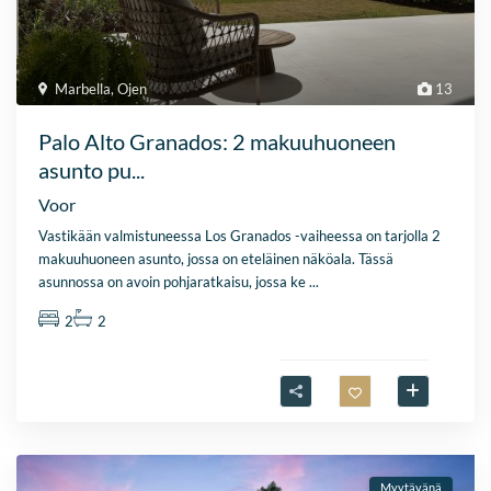
Marbella
,
Ojen
13
Palo Alto Granados: 2 makuuhuoneen
asunto pu...
Voor
Vastikään valmistuneessa Los Granados -vaiheessa on tarjolla 2
makuuhuoneen asunto, jossa on eteläinen näköala. Tässä
asunnossa on avoin pohjaratkaisu, jossa ke
...
2
2
Myytävänä