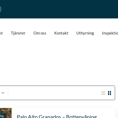
kt
Tjänster
Om oss
Kontakt
Uthyrning
Inspekti
Palo Alto Granados – Bottenvåning
ing