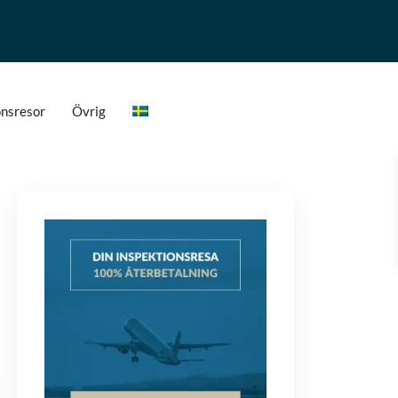
onsresor
Övrig