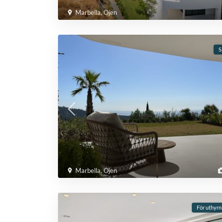
Marbella
,
Ojen
S
Marbella
,
Ojen
För uthyrn