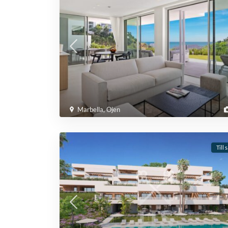
Marbella
,
Ojen
Till 