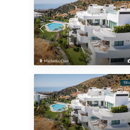
Marbella
,
Ojen
Till 