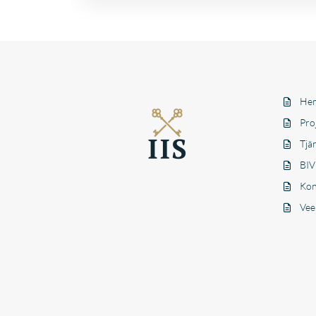
Hem
Pro
Tjä
BIV
Kon
Vee