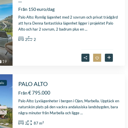
...
Från 150 euro/dag
Palo Alto: Rymlig lägenhet med 2 sovrum och privat trädgård
att hyra Denna fantastiska lägenhet ligger i projektet Palo
Alto och har 2 sovrum, 2 badrum plus en
...
2
2
19
PALO ALTO
salu
€ 795.000
Från
Palo Alto: Lyxlägenheter i bergen i Ojen, Marbella. Upptäck en
naturskön plats på den vackra andalusiska landsbygden, bara
några minuter från Marbella och ligge
...
2
2
87 m