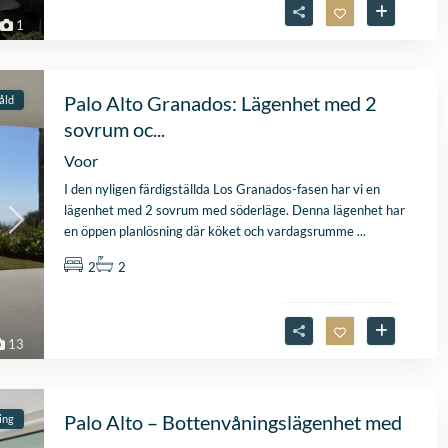
2026
vastgoedmakelaar, heb
1
mijn droomhuis gevond
Zelfs toen ik niet in Spa
was, verliep de
communicatie
Palo Alto Granados: Lägenhet med 2
åld
probleemloos. Alles ver
sovrum oc...
perfect, alleen maar lof
Voor
I den nyligen färdigställda Los Granados-fasen har vi en
lägenhet med 2 sovrum med söderläge. Denna lägenhet har
en öppen planlösning där köket och vardagsrumme
...
2
2
13
Palo Alto – Bottenvåningslägenhet med
ing