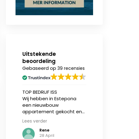
Uitstekende
beoordeling
Gebaseerd op
39 recensies
n
TOP BEDRIJF ISS
Ik heb onlangs (v
Wij hebben in Estepona
eerst) een nieu
een nieuwbouw
appartement aa
ing.
appartement gekocht en
bij Invest in Spain
zijn geholpen door Jasper
en ben over zowe
Lees verder
Lees verder
sen
en makelaar Stijn vd Kelen
service als de
Rene
N de Vries
kzij
van IIS, zij zijn zeer
communicatie ze
28 April
3
gedreven en eerlijke
tevreden. Ik ben 