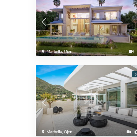
Marbella
,
Ojen
S
Marbella
,
Ojen