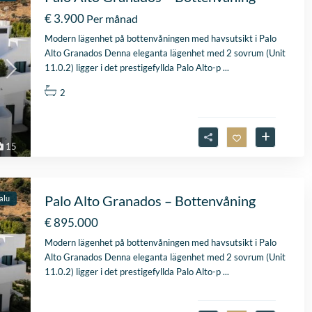
€ 3.900
Per månad
Modern lägenhet på bottenvåningen med havsutsikt i Palo
Alto Granados Denna eleganta lägenhet med 2 sovrum (Unit
11.0.2) ligger i det prestigefyllda Palo Alto-p
...
2
15
Palo Alto Granados – Bottenvåning
salu
Fantastische service e
begeleiding
€ 895.000
Zeer goede service en
Modern lägenhet på bottenvåningen med havsutsikt i Palo
uitstekende samenwerk
Alto Granados Denna eleganta lägenhet med 2 sovrum (Unit
Er werd echt de tijd
Lees verder
11.0.2) ligger i det prestigefyllda Palo Alto-p
...
genomen om mijn wen
Fien
in kaart te brengen. Dan
28 April
Stijn, mijn