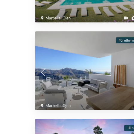
Marbella
,
Ojen
För uthyrn
Marbella
,
Ojen
Till 