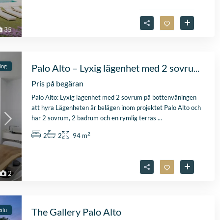
35
Palo Alto – Lyxig lägenhet med 2 sovru...
ing
Pris på begäran
Palo Alto: Lyxig lägenhet med 2 sovrum på bottenvåningen
att hyra Lägenheten är belägen inom projektet Palo Alto och
har 2 sovrum, 2 badrum och en rymlig terras
...
2
2
2
94 m
2
The Gallery Palo Alto
salu