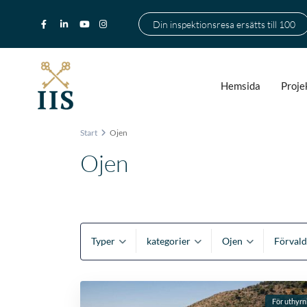
Din inspektionsresa ersätts till 100
Hemsida
Proje
Start
Ojen
Ojen
Typer
kategorier
Ojen
Förvald
För uthyrn