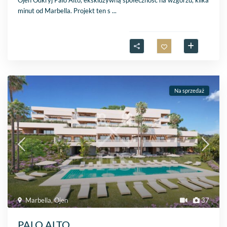
Ojén Odkryj Palo Alto, ekskluzywną społeczność na wzgórzu, kilka
minut od Marbella. Projekt ten s
...
Na sprzedaż
Marbella
,
Ojen
37
PALO ALTO