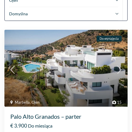
Ojen
Domyślna
Do wynajęcia
Marbella
,
Ojen
15
Palo Alto Granados – parter
€ 3.900
Do miesiąca