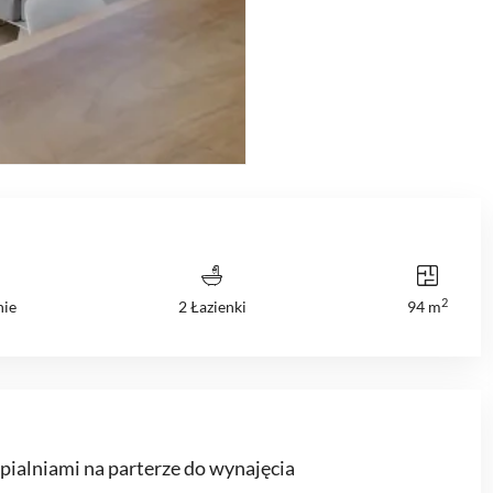
2
nie
2 Łazienki
94 m
pialniami na parterze do wynajęcia