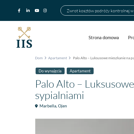
Zwrot kosztów podróży kontrolnej 
Strona domowa
Pr
Dom
Apartament
Palo Alto – Luksusowe mieszkanie na pa
Do wynajęcia
Apartament
Palo Alto – Luksusowe
sypialniami
Marbella
,
Ojen