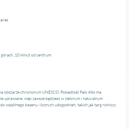
taras.
h górach, 10 minut od centrum
i i na obszarze chronionym UNESCO. Posiadłość Palo Alto ma
ie uprawiane, więc zawsze będziesz w zielonym i naturalnym
 wspólnego basenu i licznych udogodnień, takich jak targ rolniczy,