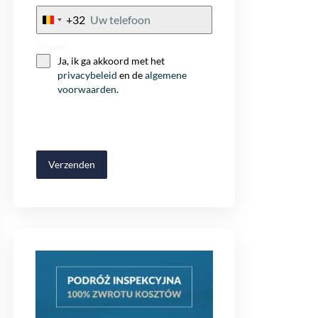
+32
Belgium
+32
Consent
Ja, ik ga akkoord met het
privacybeleid
en de
algemene
voorwaarden
.
Verzenden