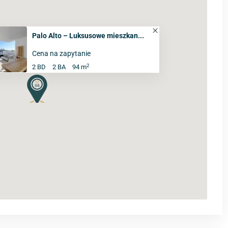
Palo Alto – Luksusowe mieszkan...
Cena na zapytanie
2
2 BD
2 BA
94 m