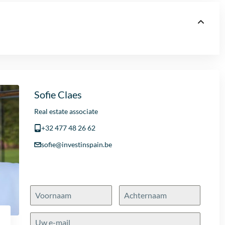
Sofie Claes
Real estate associate
+32 477 48 26 62
sofie@investinspain.be