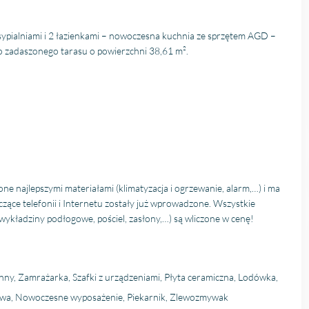
sypialniami i 2 łazienkami – nowoczesna kuchnia ze sprzętem AGD –
do zadaszonego tarasu o powierzchni 38,61 m².
ne najlepszymi materiałami (klimatyzacja i ogrzewanie, alarm,…) i ma
zące telefonii i Internetu zostały już wprowadzone. Wszystkie
 wykładziny podłogowe, pościel, zasłony,…) są wliczone w cenę!
y, Zamrażarka, Szafki z urządzeniami, Płyta ceramiczna, Lodówka,
wa, Nowoczesne wyposażenie, Piekarnik, Zlewozmywak