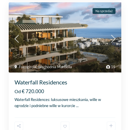
Na sprzedaż
Fuengirola
,
Wschodnia Marbella
15
Waterfall Residences
€ 720.000
Od
Waterfall Residences: luksusowe mieszkania, wille w
ogrodzie i podniebne wille w kurorcie
...