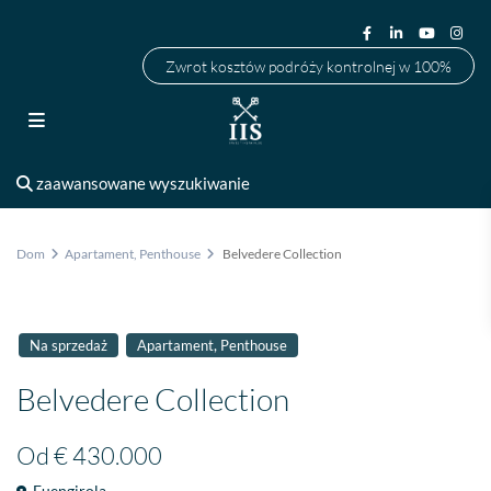
Zwrot kosztów podróży kontrolnej w 100%
zaawansowane wyszukiwanie
Dom
Apartament
,
Penthouse
Belvedere Collection
,
Na sprzedaż
Apartament
Penthouse
Belvedere Collection
Od
€ 430.000
Fuengirola