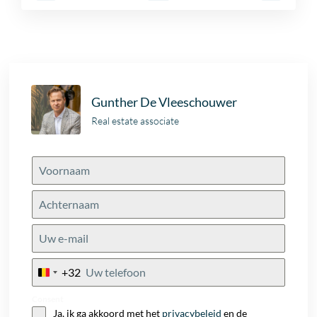
Gunther De Vleeschouwer
Real estate associate
+32
Belgium
+32
Consent
Ja, ik ga akkoord met het
privacybeleid
en de