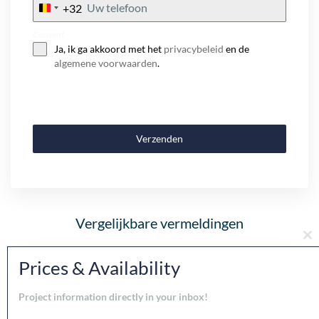
+32
Belgium
+32
Consent
Ja, ik ga akkoord met het
privacybeleid
en de
algemene voorwaarden
.
Verzenden
Vergelijkbare vermeldingen
Cl
th
Prices & Availability
mo
Na sprzedaż
Project information directly in your inbox!