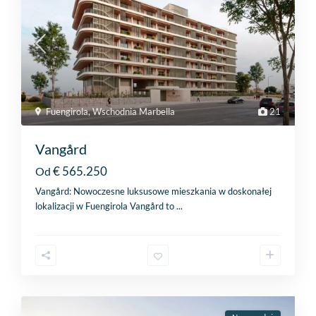
Fuengirola
,
Wschodnia Marbella
21
Vangård
€ 565.250
Od
Vangård: Nowoczesne luksusowe mieszkania w doskonałej
lokalizacji w Fuengirola Vangård to
...