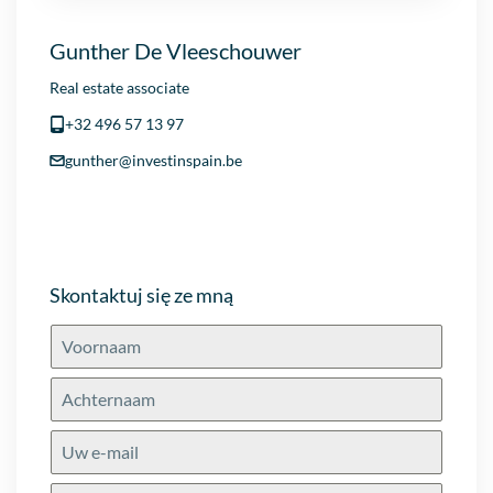
Gunther De Vleeschouwer
Real estate associate
+32 496 57 13 97
gunther@investinspain.be
Skontaktuj się ze mną