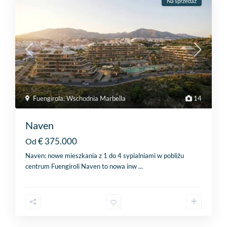
Na sprzedaż
Fuengirola
,
Wschodnia Marbella
14
Naven
€ 375.000
Od
Naven: nowe mieszkania z 1 do 4 sypialniami w pobliżu
centrum Fuengiroli Naven to nowa inw
...