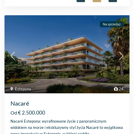
Na sprzedaż
Estepona
24
Nacaré
€ 2.500.000
Od
Nacaré Estepona: wyrafinowane życie z panoramicznym
widokiem na morze i ekskluzywny styl życia Nacaré to wyjątkowa
nowa inwestycja w Esteponie, w której archite
...