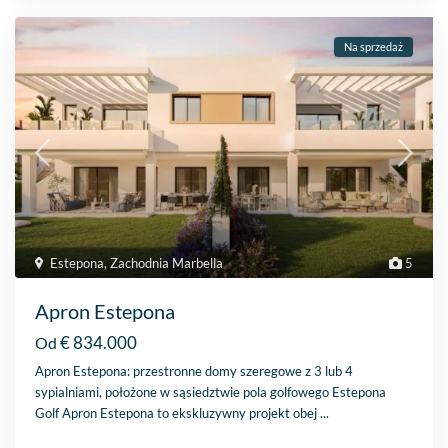
Na sprzedaż
Estepona
,
Zachodnia Marbella
5
Apron Estepona
€ 834.000
Od
Apron Estepona: przestronne domy szeregowe z 3 lub 4
sypialniami, położone w sąsiedztwie pola golfowego Estepona
Golf Apron Estepona to ekskluzywny projekt obej
...