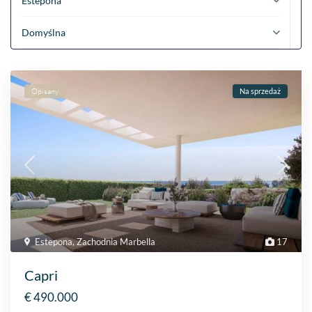
Estepona
Domyślna
Opisany
Na sprzedaż
Estepona
,
Zachodnia Marbella
17
Capri
€ 490.000