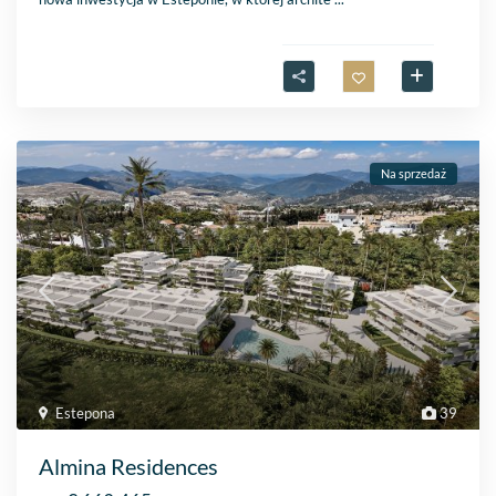
Na sprzedaż
Estepona
39
Almina Residences