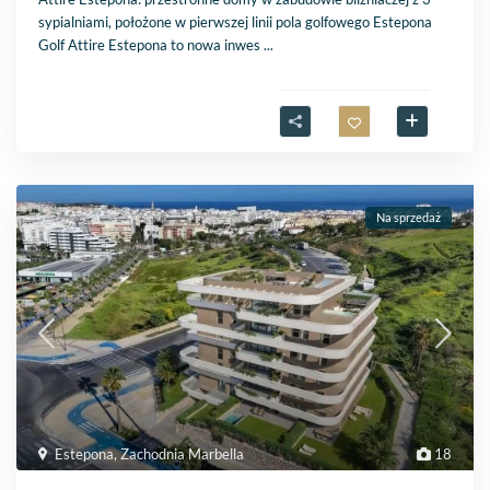
sypialniami, położone w pierwszej linii pola golfowego Estepona
Golf Attire Estepona to nowa inwes
...
Na sprzedaż
Estepona
,
Zachodnia Marbella
18