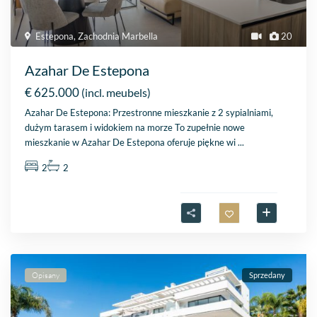
Estepona
,
Zachodnia Marbella
20
Azahar De Estepona
€ 625.000
(incl. meubels)
Azahar De Estepona: Przestronne mieszkanie z 2 sypialniami,
dużym tarasem i widokiem na morze To zupełnie nowe
mieszkanie w Azahar De Estepona oferuje piękne wi
...
2
2
Opisany
Sprzedany