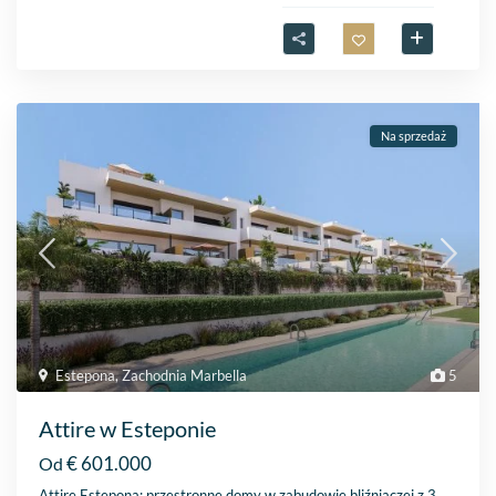
Na sprzedaż
Estepona
,
Zachodnia Marbella
5
Attire w Esteponie
€ 601.000
Od
Attire Estepona: przestronne domy w zabudowie bliźniaczej z 3