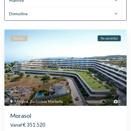
Manilva
Domyślna
Opisany
Na sprzedaż
Manilva
,
Zachodnia Marbella
8
Morasol
€ 351.520
Vanaf