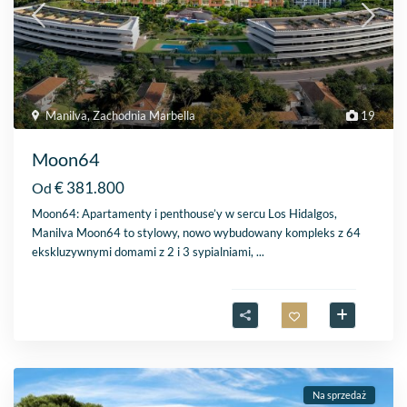
Manilva
,
Zachodnia Marbella
19
Moon64
€ 381.800
Od
Moon64: Apartamenty i penthouse’y w sercu Los Hidalgos,
Manilva Moon64 to stylowy, nowo wybudowany kompleks z 64
ekskluzywnymi domami z 2 i 3 sypialniami,
...
Na sprzedaż