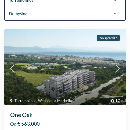
Torremolinos
Domyślna
Na sprzedaż
Torremolinos
,
Wschodnia Marbella
17
One Oak
€ 563.000
Od