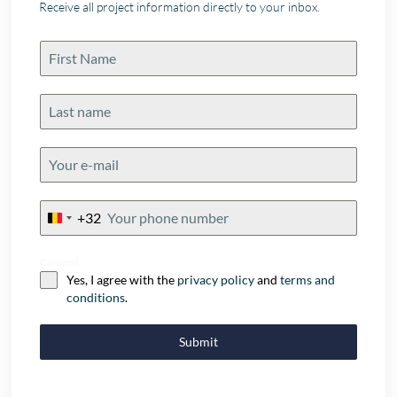
Receive all project information directly to your inbox.
+32
Belgium
+32
Consent
Yes, I agree with the
privacy policy
and
terms and
conditions
.
Submit