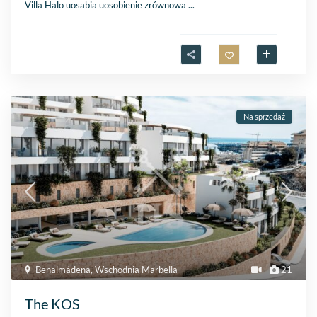
Villa Halo uosabia uosobienie zrównowa
...
Na sprzedaż
Benalmádena
,
Wschodnia Marbella
21
The KOS