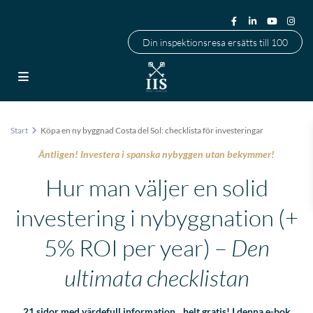
Din inspektionsresa ersätts till 100
Start
Köpa en ny byggnad Costa del Sol: checklista för investeringar
Äntligen! Investera i spanska nybyggen utan bekymmer!
Hur man väljer en solid
investering i nybyggnation
(+
5% ROI per year) –
Den
ultimata checklistan
21 sidor med värdefull information…helt gratis! I denna e-bok