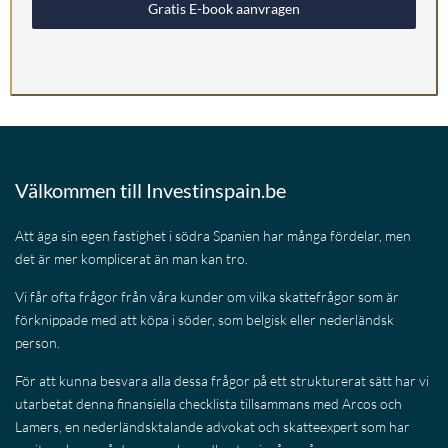
Gratis E-book aanvragen
Välkommen till Investinspain.be
Att äga sin egen fastighet i södra Spanien har många fördelar, men
det är mer komplicerat än man kan tro.
Vi får ofta frågor från våra kunder om vilka skattefrågor som är
förknippade med att köpa i söder, som belgisk eller nederländsk
person.
För att kunna besvara alla dessa frågor på ett strukturerat sätt har vi
utarbetat denna finansiella checklista tillsammans med Arcos och
Lamers, en nederländsktalande advokat och skatteexpert som har