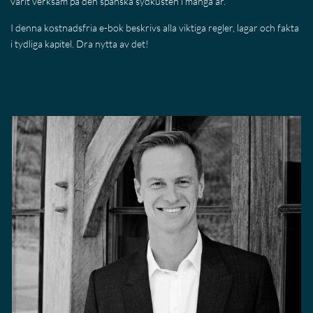
varit verksam på den spanska sydkusten i många år.
I denna kostnadsfria e-bok beskrivs alla viktiga regler, lagar och fakta
i tydliga kapitel. Dra nytta av det!