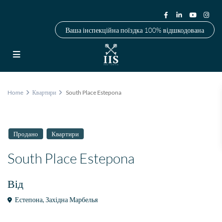
Ваша інспекційна поїздка 100% відшкодована
Home
Квартири
South Place Estepona
Продано
Квартири
South Place Estepona
Від
Естепона
,
Західна Марбелья