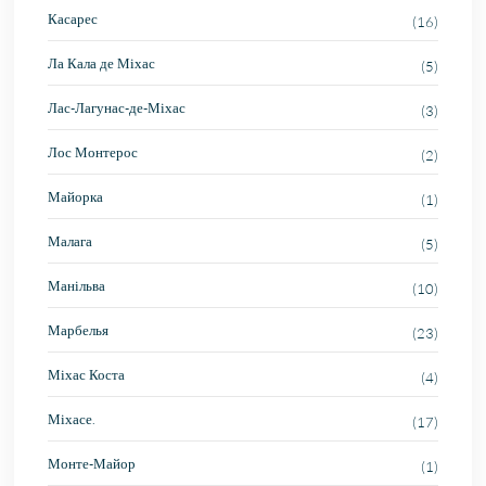
Касарес
(16)
Ла Кала де Міхас
(5)
Лас-Лагунас-де-Міхас
(3)
Лос Монтерос
(2)
Майорка
(1)
Малага
(5)
Манільва
(10)
Марбелья
(23)
Міхас Коста
(4)
Міхасе.
(17)
Монте-Майор
(1)