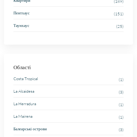
Квартири
(189)
Пентхаус
(151)
Таунхаус
(25)
Області
Costa Tropical
(1)
La Alcaidesa
(3)
La Herradura
(1)
La Mairena
(1)
Балеарські острови
(3)