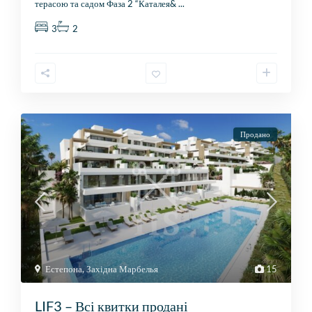
терасою та садом Фаза 2 “Каталея&
...
3
2
Продано
Естепона
,
Західна Марбелья
15
LIF3 – Всі квитки продані