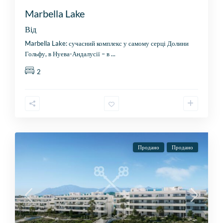
Marbella Lake
Від
Marbella Lake: сучасний комплекс у самому серці Долини
Гольфу, в Нуева-Андалусії – в
...
2
Продано
Продано