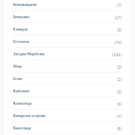
Бенальмадена
(7)
Бенахавіс
(17)
Ельвірія
(3)
Естепона
(78)
Західна Марбелья
(131)
Ібіца
(2)
Істан
(2)
Кабопіно
(2)
Калахонда
(3)
Канарські острови
(7)
Канселада
(5)