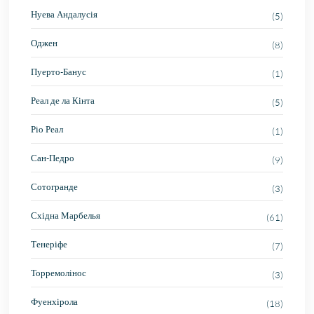
Нуева Андалусія
(5)
Оджен
(8)
Пуерто-Банус
(1)
Реал де ла Кінта
(5)
Ріо Реал
(1)
Сан-Педро
(9)
Сотогранде
(3)
Східна Марбелья
(61)
Тенеріфе
(7)
Торремолінос
(3)
Фуенхірола
(18)