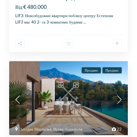
€ 480.000
Від
LIF3: Новозбудовані квартири поблизу центру Естепони
LIF3 має 40 2- та 3-кімнатних будинкі
...
Продано
Продано
Західна Марбелья
,
Нуева Андалусія
22