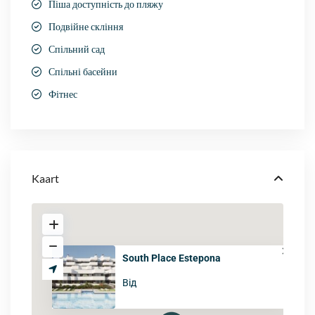
Піша доступність до пляжу
Подвійне скління
Спільний сад
Спільні басейни
Фітнес
Kaart
South Place Estepona
Від