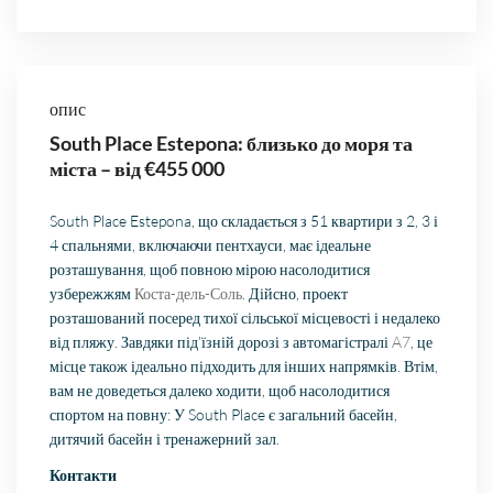
опис
South Place Estepona: близько до моря та
міста – від €455 000
South Place Estepona, що складається з 51 квартири з 2, 3 і
4 спальнями, включаючи пентхауси, має ідеальне
розташування, щоб повною мірою насолодитися
узбережжям
Коста-дель-Соль
. Дійсно, проект
розташований посеред тихої сільської місцевості і недалеко
від пляжу. Завдяки під’їзній дорозі з автомагістралі
A7
, це
місце також ідеально підходить для інших напрямків. Втім,
вам не доведеться далеко ходити, щоб насолодитися
спортом на повну: У South Place є загальний басейн,
дитячий басейн і тренажерний зал.
Контакти